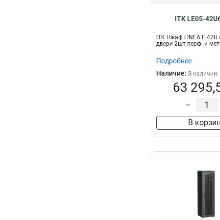
ITK LE05-42U
ITK Шкаф LINEA E 42U
двери 2шт перф. и мет
Подробнее
Наличие:
В наличии
63 295,
–
В корзи