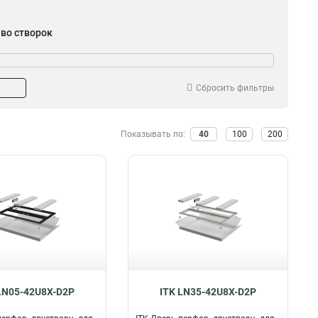
-во створок
2
29
Сбросить фильтры
Показывать по:
40
100
200
LN05-42U8X-D2P
ITK LN35-42U8X-D2P