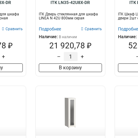
8X-DR
ITK LN35-42U8X-DR
ITK
 для шкафа
ITK Дверь стеклянная для шкафа
ITK Шкаф L
рная
LINEA N 42U 800мм серая
двери 2шт с
Подробнее
Подробне
Сравнить
Сравнить
Наличие:
Наличие:
В наличии
78 ₽
21 920,78 ₽
52
+
–
+
ну
В корзину