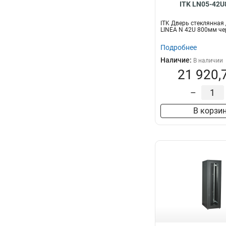
ITK LN05-42U
ITK Дверь стеклянная
LINEA N 42U 800мм че
Подробнее
Наличие:
В наличии
21 920,
–
В корзи