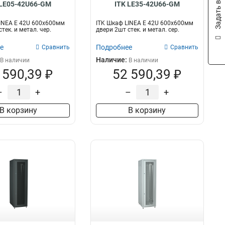
Задать вопрос
 LE05-42U66-GM
ITK LE35-42U66-GM
INEA E 42U 600х600мм
ITK Шкаф LINEA E 42U 600х600мм
тек. и метал. чер.
двери 2шт стек. и метал. сер.
е
Подробнее
Сравнить
Сравнить
Наличие:
В наличии
В наличии
 590,39 ₽
52 590,39 ₽
–
+
–
+
В корзину
В корзину