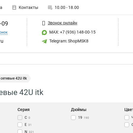
а
Контакты
10.00 - 18.00
-09
Звонок онлайн
MAX: +7 (936) 148-00-15
онок
ru
Telegram: ShopMSK8
етевые 42U itk
вые 42U itk
Серия
Дюймы
Цве
С
19
0
190
E
31
N
321