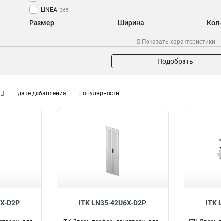
LINEA
365
Размер
Ширина
Кол
600х1000мм
600мм
80
50
Показать характеристики
600х600мм
800мм
70
55
600х800мм
68
Подобрать
800х800мм
40
дате добавления
популярности
6X-D2P
ITK LN35-42U6X-D2P
ITK 