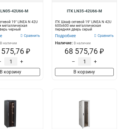
 LN05-42U66-M
ITK LN35-42U66-M
етевой 19" LINEA N 42U
ITK Шкаф сетевой 19" LINEA N 42U
м металлическая
600х600 мм металлическая
верь черный
передняя дверь серый
е
Подробнее
Сравнить
Сравнить
Наличие:
В наличии
В наличии
 575,76 ₽
68 575,76 ₽
–
+
–
+
В корзину
В корзину