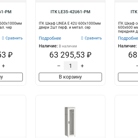
61-PM
ITK LE35-42U61-PM
ITK
 600х1000мм
ITK Шкаф LINEA E 42U 600х1000мм
ITK Шкаф с
ал. чер
двери 2шт перф. и метал. сер
600х600 м
передняя д
Подробнее
Подробне
Сравнить
Сравнить
Наличие:
Наличие:
В наличии
53 ₽
63 295,53 ₽
68
+
–
+
ну
В корзину