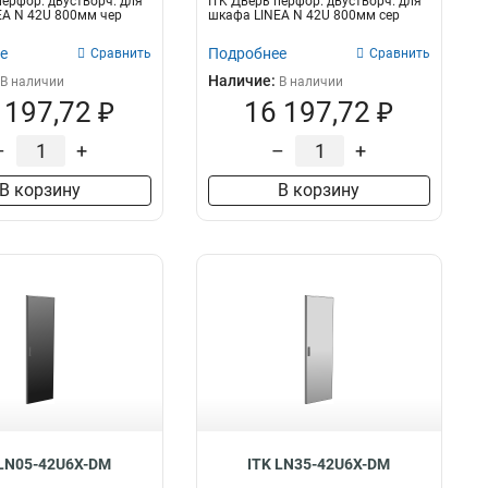
перфор. двустворч. для
ITK Дверь перфор. двустворч. для
EA N 42U 800мм чер
шкафа LINEA N 42U 800мм сер
е
Подробнее
Сравнить
Сравнить
Наличие:
В наличии
В наличии
 197,72 ₽
16 197,72 ₽
–
+
–
+
В корзину
В корзину
 LN05-42U6X-DM
ITK LN35-42U6X-DM