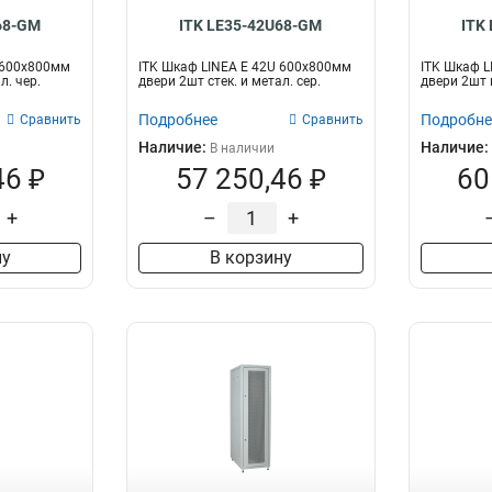
68-GM
ITK LE35-42U68-GM
ITK
 600х800мм
ITK Шкаф LINEA E 42U 600х800мм
ITK Шкаф L
л. чер.
двери 2шт стек. и метал. сер.
двери 2шт п
Подробнее
Подробне
Сравнить
Сравнить
Наличие:
Наличие:
В наличии
46 ₽
57 250,46 ₽
60
+
–
+
ну
В корзину