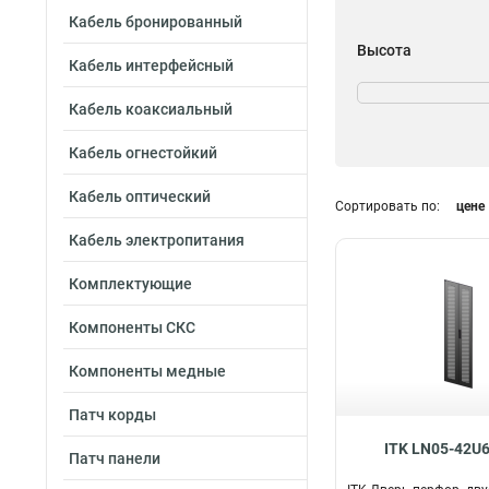
Кабель бронированный
Высота
Кабель интерфейсный
38U
44
28U
44
Кабель коаксиальный
18U
45
Кабель огнестойкий
47U
54
33U
54
Кабель оптический
Сортировать по:
цене
24U
56
42U
56
Кабель электропитания
Комплектующие
Компоненты СКС
Компоненты медные
Патч корды
ITK LN05-42U
Патч панели