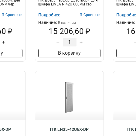
створч. для
ITK Дверь перфор. двустворч. для
ITK Дверь 
00мм чер
шкафа LINEA N 42U 600мм сер
шкафа LIN
Подробнее
Подробне
Сравнить
Сравнить
Наличие:
Наличие:
В наличии
60 ₽
15 206,60 ₽
16
+
–
+
ну
В корзину
6X-DP
ITK LN35-42U6X-DP
ITK