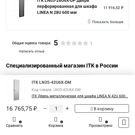
ITK LN05-28U6X-DP Дверь
перфорированная для шкафа
11 916,52 ₽
LINEA N 28U 600 мм
Показать больше
5
Общая оценка товара:
1
Написать отзыв
Специализированный магазин
ITK
в России
ITK LN35-42U6X-DM
Код товара: LN35-42U6X-DM
ITK Дверь металлическая для шкафа LINEA N 42U 600...
16 765,75 ₽
–
+
В корзину
0
0
1
Сравнить
Корзина
Просмотрено
Каталог
Оплата
Доставка
Контакты
Войти