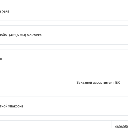
(-ая)
дюйм. (482,6 мм) монтажа
ия
Заказной ассортимент IEK
тной упаковке
460605