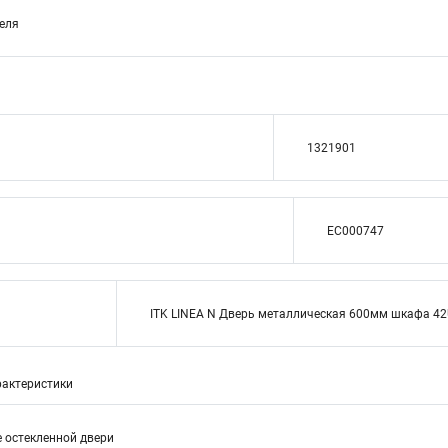
теля
1321901
EC000747
ITK LINEA N Дверь металлическая 600мм шкафа 42
актеристики
е остекленной двери