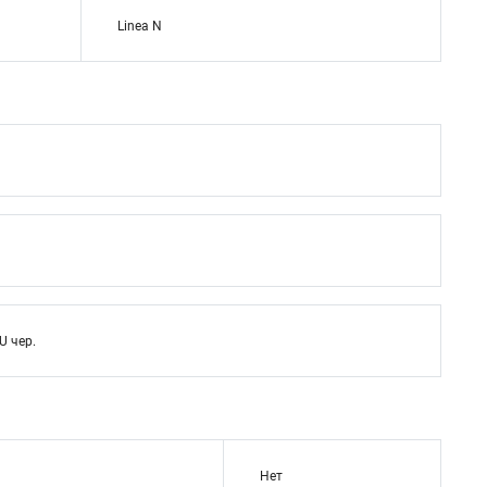
Linea N
U чер.
Нет