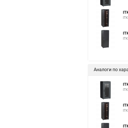
IT
IT
IT
IT
Аналоги по хар
IT
IT
IT
IT
IT