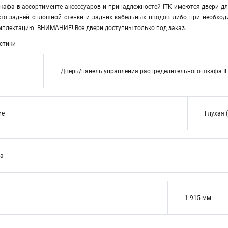
кафа в ассортименте аксессуаров и принадлежностей ITK имеются двери дл
то задней сплошной стенки и задних кабельных вводов либо при необход
мплектацию. ВНИМАНИЕ! Все двери доступны только под заказ.
стики
Дверь/панель управления распределительного шкафа I
ие
Глухая 
ва
1 915 мм