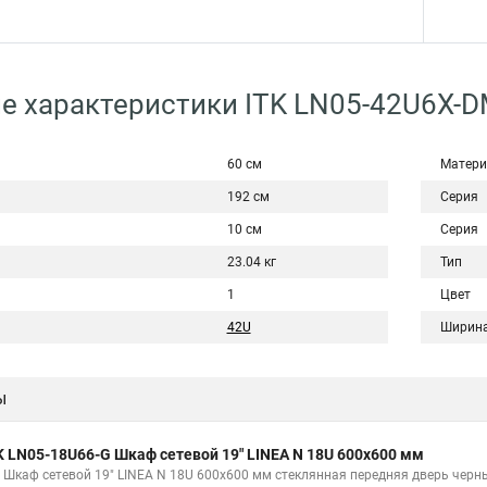
е характеристики ITK LN05-42U6X-
60 см
Матери
192 см
Серия
10 см
Серия
23.04 кг
Тип
1
Цвет
42U
Ширин
ы
K LN05-18U66-G Шкаф сетевой 19" LINEA N 18U 600х600 мм
K Шкаф сетевой 19" LINEA N 18U 600х600 мм стеклянная передняя дверь черн