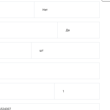
Нет
Да
шт
1
6524307