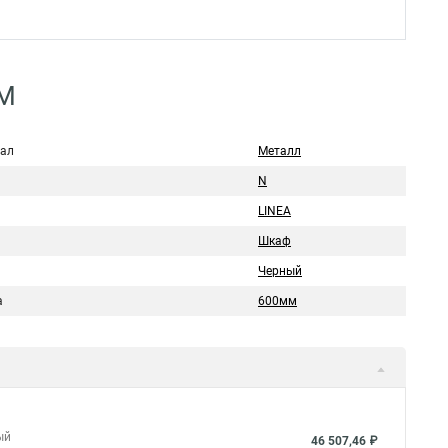
DM
ал
Металл
N
LINEA
Шкаф
Черный
а
600мм
ый
46 507,46 ₽