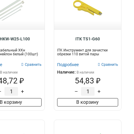
 HKW-W25-L100
ITK TS1-G60
кабельный ХКн
ITK Инструмент для зачистки
нейлон белый (100шт)
обрезки 110 витой пары
е
Подробнее
Сравнить
Сравнить
Наличие:
В наличии
В наличии
48,72 ₽
54,83 ₽
–
+
–
+
В корзину
В корзину