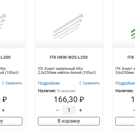
-L200
ITK HKW-W25-L250
ITK
ХКн
ITK Хомут кабельный ХКн
ITK Хомут 
ый (100шт)
2,5х250мм нейлон белый (100шт)
3,6х250мм 
Подробнее
Подробне
Сравнить
Сравнить
Наличие:
Наличие:
В наличии
 ₽
166,30 ₽
1
+
–
+
ну
В корзину