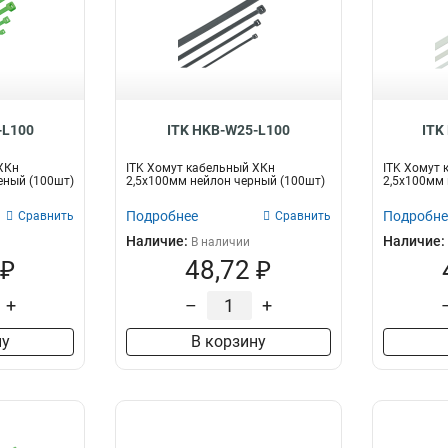
-L100
ITK HKB-W25-L100
ITK
ХКн
ITK Хомут кабельный ХКн
ITK Хомут 
еный (100шт)
2,5х100мм нейлон черный (100шт)
2,5х100мм 
Подробнее
Подробне
Сравнить
Сравнить
Наличие:
Наличие:
В наличии
 ₽
48,72 ₽
+
–
+
ну
В корзину