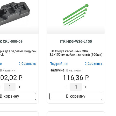
TK CKJ-000-09
ITK HKG-W36-L150
ка для заделки модулей
ITK Хомут кабельный ХКн
ack
3,6х150мм нейлон зеленый (100шт)
е
Подробнее
Сравнить
Сравнить
Наличие:
В наличии
В наличии
02,02 ₽
116,36 ₽
–
+
–
+
В корзину
В корзину