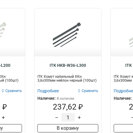
-L200
ITK HKB-W36-L300
ITK
ХКн
ITK Хомут кабельный ХКн
ITK Хомут 
ый (100шт)
3,6х300мм нейлон черный (100шт)
3,6х300мм 
Подробнее
Подробне
Сравнить
Сравнить
Наличие:
Наличие:
В наличии
 ₽
237,62 ₽
2
+
–
+
ну
В корзину