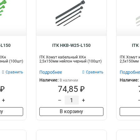
-L150
ITK HKB-W25-L150
ITK
ХКн
ITK Хомут кабельный ХКн
ITK Хомут 
еный (100шт)
2,5х150мм нейлон черный (100шт)
2,5х150мм 
Подробнее
Подробне
Сравнить
Сравнить
Наличие:
Наличие:
В наличии
 ₽
74,85 ₽
+
–
+
ну
В корзину