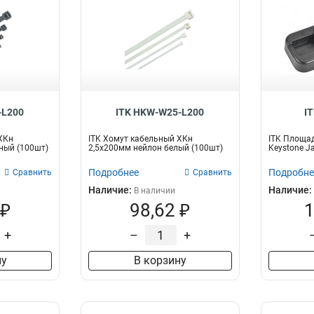
-L200
ITK HKW-W25-L200
I
ХКн
ITK Хомут кабельный ХКн
ITK Площад
ный (100шт)
2,5х200мм нейлон белый (100шт)
Keystone J
Подробнее
Подробне
Сравнить
Сравнить
Наличие:
Наличие:
В наличии
 ₽
98,62 ₽
1
+
–
+
ну
В корзину