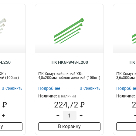
-L250
ITK HKG-W48-L200
ITK
ХКн
ITK Хомут кабельный ХКн
ITK Хомут 
ый (100шт)
4,8х200мм нейлон зеленый (100шт)
3,6х300мм 
Подробнее
Подробне
Сравнить
Сравнить
Наличие:
Наличие:
В наличии
 ₽
224,72 ₽
2
+
–
+
ну
В корзину