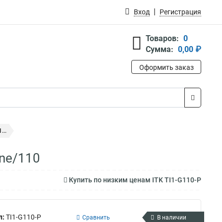
Вход
Регистрация
Товаров:
0
Сумма:
0,00 ₽
Оформить заказ
...
one/110
Купить по низким ценам ITK TI1-G110-P
л:
TI1-G110-P
Сравнить
В наличии