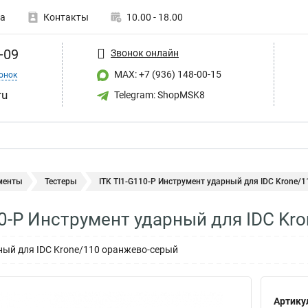
а
Контакты
10.00 - 18.00
-09
Звонок онлайн
MAX: +7 (936) 148-00-15
онок
ru
Telegram: ShopMSK8
менты
Тестеры
ITK TI1-G110-P Инструмент ударный для IDC Krone/11
10-P Инструмент ударный для IDC Kr
ный для IDC Krone/110 оранжево-серый
Артику