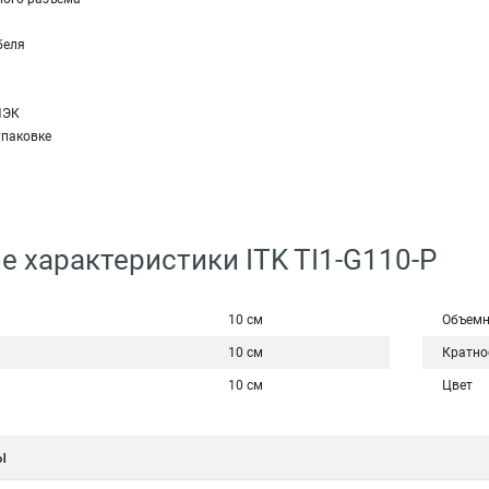
беля
ИЭК
упаковке
е характеристики ITK TI1-G110-P
10 см
Объемн
10 см
Кратно
10 см
Цвет
ы