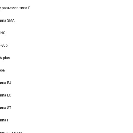
 разъемов типа F
типа SMA
BNC
D-Sub
A-plus
вом
ипа RJ
ипа LC
ипа ST
ипа F
ного разъема