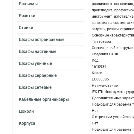
Разъемы
различного назначения,
производит профессио
Розетки
инструмент изготавли
качества на соответств
Стойки
заделки, резаки, стрип
Основные характеристи
Шкафы встраиваемые
Тип товара
Специальный инструмен
Шкафы настенные
Сведения РАЭК
Код
Шкафы уличные
1610936
Класс
Шкафы серверные
EC000385
Наименование
Шкафы сетевые
IEK ITK Инструмент уда
Дополнительные характ
Кабельные органайзеры
Подходит для разъема 
Нет
Цоколи
С отрезным устройство
Корпуса
Нет
Подходит для разъема т