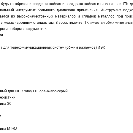
 будь то обрезка и разделка кабеля или заделка кабеля в патч-панель. ITK
нальный инструмент большого диапазона применения. Инструмент подхо
вается из высококачественных материалов и сплавов металлов под прис
ие международным стандартам. В ассортименте ITK имеются обжимные инстр
перы и наборы инструментов.
ки
т для телекоммуникационных систем (обжим разъемов) ИЭК
рный для IDC Krone/110 оранжево-серый
еристики
типа SC
м
ипа MT-RJ