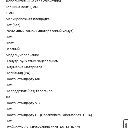
Дополнительные характеристики
Толщина ленты, мм
1 мм
Маркировочная площадка
Нет (без)
Разъемный замок (многоразовый хомут)
Нет
Цвет
Зеленый
Модель/исполнение
С внутр. зубчатым зацеплением
Вид/марка материала
Полиамид (PA)
Соотв. стандарту MIL
Нет
Не содержит (без) галогенов
Да
Соотв. стандарту VG
Нет
Соотв. стандарту UL (Underwriters Laboratories , США)
Нет
Стойкость к УФ-излучению согл. ASTM D6779