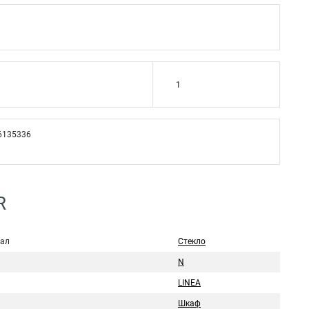
1
6135336
R
ал
Стекло
N
LINEA
Шкаф