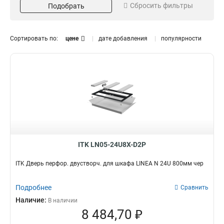
Сбросить фильтры
Подобрать
Материал
Высота
Стекло
38U
126
44
Металл
28U
179
44
Сортировать по:
цене
дате добавления
популярности
18U
45
47U
54
33U
54
24U
Размер
Ширина
56
42U
56
600х1000мм
600мм
80
50
600х600мм
800мм
70
55
600х800мм
68
800х800мм
40
ITK LN05-24U8X-D2P
Кол-во створок
2
29
ITK Дверь перфор. двустворч. для шкафа LINEA N 24U 800мм чер
Подробнее
Сравнить
Наличие:
В наличии
8 484,70 ₽