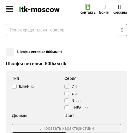
Контакты
Войти
Корзина
Шкафы сетевые 800мм itk
Шкафы сетевые 800мм itk
Тип
Серия
Шкаф
С
324
0
E
31
N
321
LINEA
365
Дюймы
Цвет
19
Черный
190
176
Показать характеристики
Серый
189