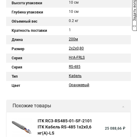
Задать вопрос
10 см
Высота упаковки
10 см
Глубина упаковки
0.2 кг
Объемный вес
1
Кратность поставки
200м
Длина
2х2х0,80
Размер
НгА-FRLS
Серия
RS-485
Серия
Кабель
Тип
Оранжевый
Цвет
Похожие товары
ITK RC3-RS485-01-SF-2101
ITK Кабель RS-485 1х2х0,6
25 088,66 ₽
нг(А)-LS