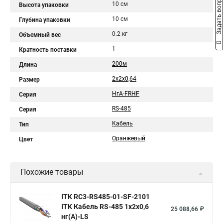
Задать вопрос
10 см
Высота упаковки
10 см
Глубина упаковки
0.2 кг
Объемный вес
1
Кратность поставки
200м
Длина
2х2х0,64
Размер
НгА-FRHF
Серия
RS-485
Серия
Кабель
Тип
Оранжевый
Цвет
Похожие товары
ITK RC3-RS485-01-SF-2101
ITK Кабель RS-485 1х2х0,6
25 088,66 ₽
нг(А)-LS