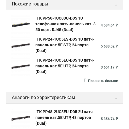
Похожие товары
ITK PP50-1UC03U-D05 1U
телефонная патч-панель кат. 3
4 594,64 ₽
50 порт. RJ45 (Dual)
ITK PP24-1UC5ES-D05 1U патч-
панель кат.5Е STP, 24 порта
5 699,52 ₽
(Dual)
ITK PP24-1UC5EU-D05 1U патч-
панель кат.5Е UTP, 24 порта
3 651,17 ₽
(Dual)
Показать больше
Аналоги по характеристикам
ITK PP48-2UC5EU-D05 2U патч-
панель кат.5Е UTP, 48 портов
5 356,74 ₽
(Dual)