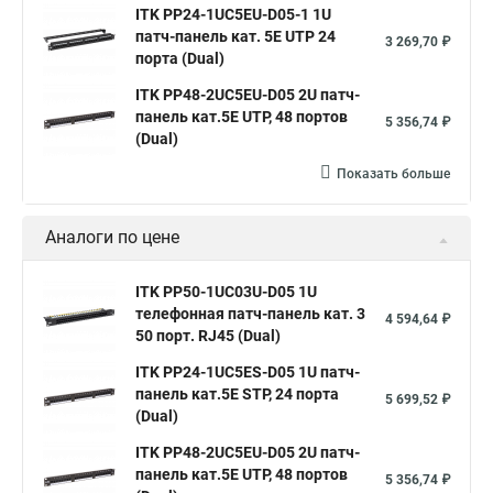
ITK PP24-1UC5EU-D05-1 1U
патч-панель кат. 5Е UTP 24
3 269,70 ₽
порта (Dual)
ITK PP48-2UC5EU-D05 2U патч-
панель кат.5Е UTP, 48 портов
5 356,74 ₽
(Dual)
Показать больше
Аналоги по цене
ITK PP50-1UC03U-D05 1U
телефонная патч-панель кат. 3
4 594,64 ₽
50 порт. RJ45 (Dual)
ITK PP24-1UC5ES-D05 1U патч-
панель кат.5Е STP, 24 порта
5 699,52 ₽
(Dual)
ITK PP48-2UC5EU-D05 2U патч-
панель кат.5Е UTP, 48 портов
5 356,74 ₽