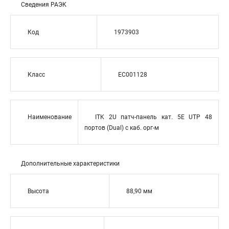
Сведения РАЭК
Код
1973903
Класс
EC001128
Наименование
ITK 2U патч-панель кат. 5Е UTP 48
портов (Dual) с каб. орг-м
Дополнительные характеристики
Высота
88,90 мм