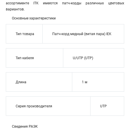
ассортименте ITK имеются патч-корды различных цветовых
вариантов.
Основные характеристики
Тип товара
Патч-корд медный (витая пара) IEK
Тип кабеля
U/UTP (UTP)
Длина
1 м
Серия производителя
UTP
Сведения РАЭК