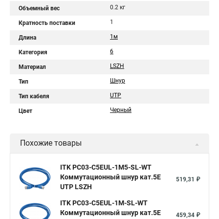
0.2 кг
Объемный вес
1
Кратность поставки
1м
Длина
6
Категория
LSZH
Материал
Шнур
Тип
UTP
Тип кабеля
Черный
Цвет
Похожие товары
ITK PC03-C5EUL-1M5-SL-WT
Коммутационный шнур кат.5E
519,31 ₽
UTP LSZH
ITK PC03-C5EUL-1M-SL-WT
Коммутационный шнур кат.5E
459,34 ₽