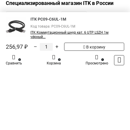
Специализированный магазин
ITK
в России
ITK PC09-C6UL-1M
Код товара: PC09-C6UL-1M
ITK Коммутационный шнур кат. 6 UTP LSZH 1м
чёрный...
256,97 ₽
–
+
В корзину
0
0
1
Сравнить
Корзина
Просмотрено
Каталог
Оплата
Доставка
Контакты
Войти