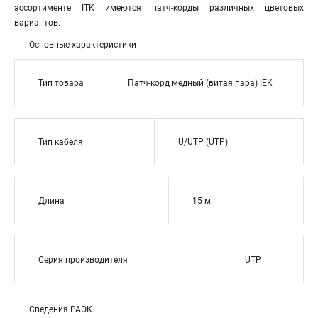
ассортименте ITK имеются патч-корды различных цветовых
вариантов.
Основные характеристики
Тип товара
Патч-корд медный (витая пара) IEK
Тип кабеля
U/UTP (UTP)
Длина
15 м
Серия производителя
UTP
Сведения РАЭК