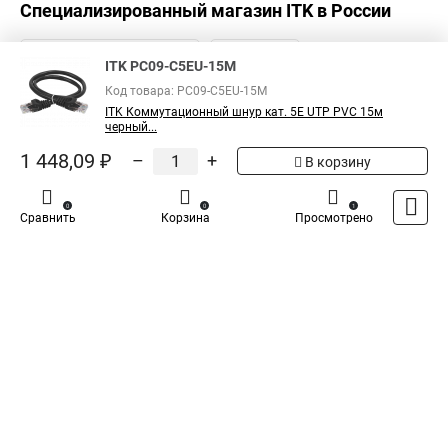
Специализированный магазин
ITK
в России
ITK PC09-C5EU-15M
Код товара: PC09-C5EU-15M
ITK Коммутационный шнур кат. 5Е UTP PVC 15м
черный...
1 448,09 ₽
–
+
В корзину
0
0
1
Сравнить
Корзина
Просмотрено
Каталог
Оплата
Доставка
Контакты
Войти