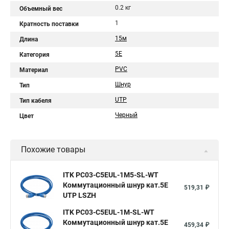
0.2 кг
Объемный вес
1
Кратность поставки
15м
Длина
5Е
Категория
PVC
Материал
Шнур
Тип
UTP
Тип кабеля
Черный
Цвет
Похожие товары
ITK PC03-C5EUL-1M5-SL-WT
Коммутационный шнур кат.5E
519,31 ₽
UTP LSZH
ITK PC03-C5EUL-1M-SL-WT
Коммутационный шнур кат.5E
459,34 ₽