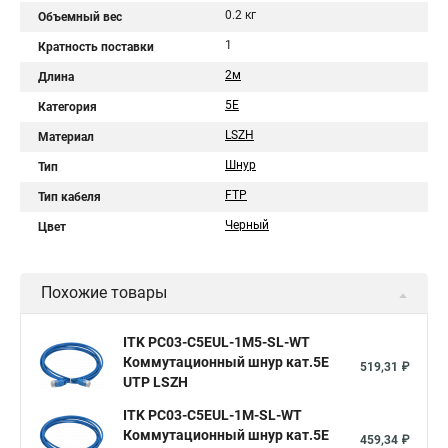
0.2 кг
Объемный вес
1
Кратность поставки
2м
Длина
5Е
Категория
LSZH
Материал
Шнур
Тип
FTP
Тип кабеля
Черный
Цвет
Похожие товары
ITK PC03-C5EUL-1M5-SL-WT
Коммутационный шнур кат.5E
519,31 ₽
UTP LSZH
ITK PC03-C5EUL-1M-SL-WT
Коммутационный шнур кат.5E
459,34 ₽