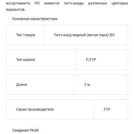
ассортименте ITK имеются патч-корды различных цветовых
вариантов.
Основные характеристики
Тип товара
Патч-корд медный (витая пара) IEK
Тип кабеля
F/FTP
Длина
2 м
Серия производителя
FTP
Сведения РАЭК