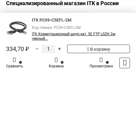
Специализированный магазин
ITK
в России
ITK PC09-C5EFL-2M
Код товара: PC09-C5EFL-2M
ITK Коммутационный шнур кат. 5Е FTP LSZH 2м
черный...
334,70 ₽
–
+
В корзину
0
0
1
Сравнить
Корзина
Просмотрено
Каталог
Оплата
Доставка
Контакты
Войти