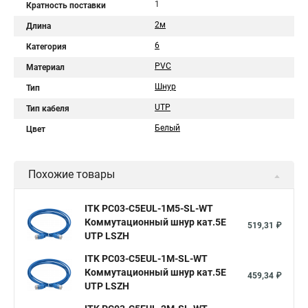
1
Кратность поставки
2м
Длина
6
Категория
PVC
Материал
Шнур
Тип
UTP
Тип кабеля
Белый
Цвет
Похожие товары
ITK PC03-C5EUL-1M5-SL-WT
Коммутационный шнур кат.5E
519,31 ₽
UTP LSZH
ITK PC03-C5EUL-1M-SL-WT
Коммутационный шнур кат.5E
459,34 ₽
UTP LSZH