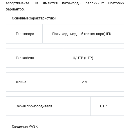
ассортименте ITK имеются патч-корды различных цветовых
вариантов.
Основные характеристики
Тип товара
Патч-корд медный (витая пара) IEK
Тип кабеля
U/UTP (UTP)
Длина
2 м
Серия производителя
UTP
Сведения РАЭК