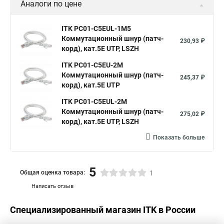
Аналоги по цене
ITK PC01-C5EUL-1M5
Коммутационный шнур (патч-
230,93 ₽
корд), кат.5Е UTP, LSZH
ITK PC01-C5EU-2M
Коммутационный шнур (патч-
245,37 ₽
корд), кат.5Е UTP
ITK PC01-C5EUL-2M
Коммутационный шнур (патч-
275,02 ₽
корд), кат.5Е UTP, LSZH
Показать больше
5
Общая оценка товара:
1
Написать отзыв
Специализированный магазин
ITK
в России