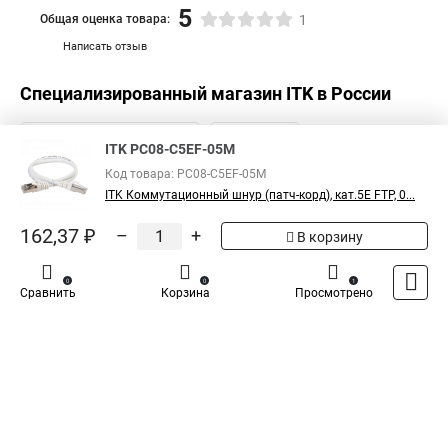
5
Общая оценка товара:
1
Написать отзыв
Специализированный магазин
ITK
в России
ITK PC08-C5EF-05M
Код товара: PC08-C5EF-05M
ITK Коммутационный шнур (патч-корд), кат.5Е FTP, 0...
162,37 ₽
–
+
В корзину
0
0
1
Сравнить
Корзина
Просмотрено
Каталог
Оплата
Доставка
Контакты
Войти