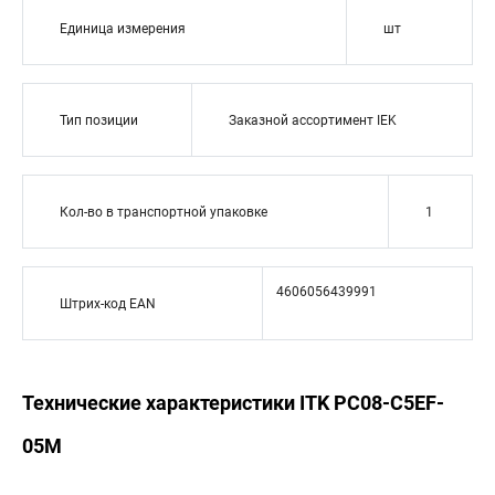
Единица измерения
шт
Тип позиции
Заказной ассортимент IEK
Кол-во в транспортной упаковке
1
4606056439991
Штрих-код EAN
Технические характеристики ITK PC08-C5EF-
05M