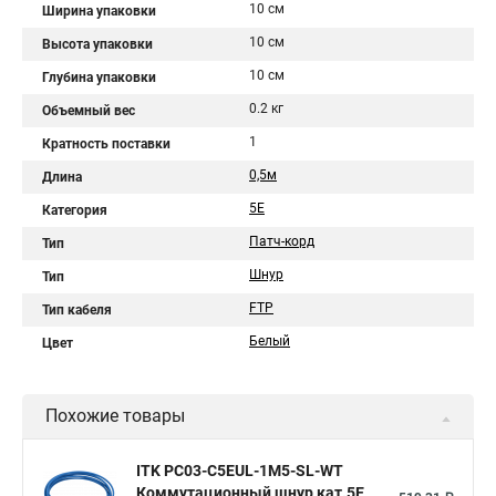
10 см
Ширина упаковки
10 см
Высота упаковки
10 см
Глубина упаковки
0.2 кг
Объемный вес
1
Кратность поставки
0,5м
Длина
5Е
Категория
Патч-корд
Тип
Шнур
Тип
FTP
Тип кабеля
Белый
Цвет
Похожие товары
ITK PC03-C5EUL-1M5-SL-WT
Коммутационный шнур кат.5E