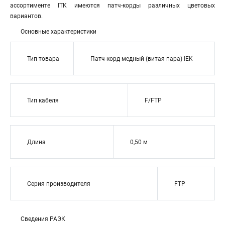
ассортименте ITK имеются патч-корды различных цветовых
вариантов.
Основные характеристики
Тип товара
Патч-корд медный (витая пара) IEK
Тип кабеля
F/FTP
Длина
0,50 м
Серия производителя
FTP
Сведения РАЭК