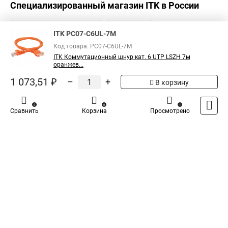
Специализированный магазин
ITK
в России
ITK PC07-C6UL-7M
Код товара: PC07-C6UL-7M
ITK Коммутационный шнур кат. 6 UTP LSZH 7м
оранжев...
1 073,51 ₽
–
+
В корзину
0
0
1
Сравнить
Корзина
Просмотрено
Каталог
Оплата
Доставка
Контакты
Войти