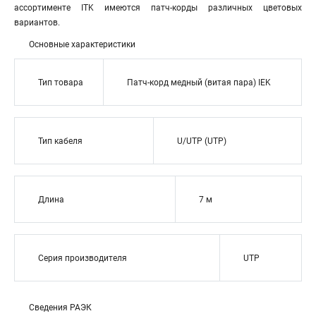
ассортименте ITK имеются патч-корды различных цветовых
вариантов.
Основные характеристики
Тип товара
Патч-корд медный (витая пара) IEK
Тип кабеля
U/UTP (UTP)
Длина
7 м
Серия производителя
UTP
Сведения РАЭК