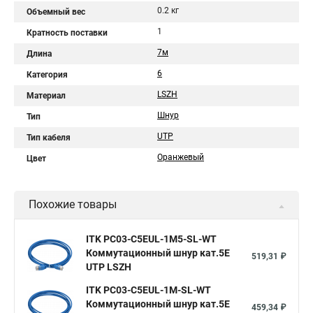
0.2 кг
Объемный вес
1
Кратность поставки
7м
Длина
6
Категория
LSZH
Материал
Шнур
Тип
UTP
Тип кабеля
Оранжевый
Цвет
Похожие товары
ITK PC03-C5EUL-1M5-SL-WT
Коммутационный шнур кат.5E
519,31 ₽
UTP LSZH
ITK PC03-C5EUL-1M-SL-WT
Коммутационный шнур кат.5E
459,34 ₽