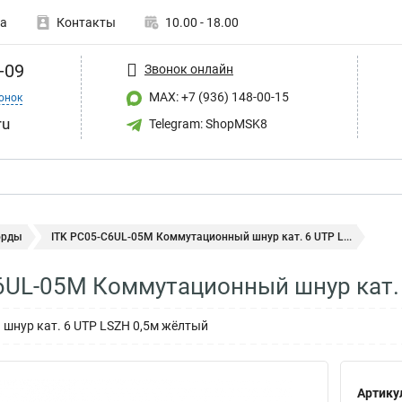
а
Контакты
10.00 - 18.00
-09
Звонок онлайн
MAX: +7 (936) 148-00-15
онок
ru
Telegram: ShopMSK8
орды
ITK PC05-C6UL-05M Коммутационный шнур кат. 6 UTP L...
6UL-05M Коммутационный шнур кат.
шнур кат. 6 UTP LSZH 0,5м жёлтый
Артику