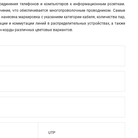
дсоединения телефонов и компьютеров к информационным розеткам.
учение, что обеспечивается многопроволочным проводником. Самые
нанесена маркировка с указанием категории кабеля, количества пар,
ции и коммутации линий в распределительных устройствах, а также
тч-корды различных цветовых вариантов.
UTP