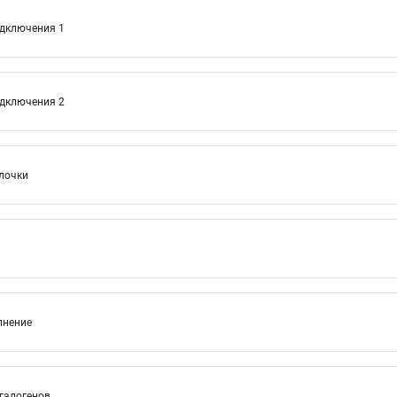
одключения 1
одключения 2
лочки
лнение
 галогенов