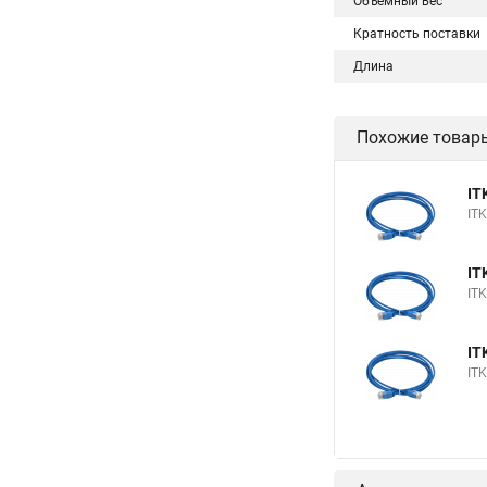
Объемный вес
Кратность поставки
Длина
Похожие товар
IT
IT
IT
IT
IT
IT