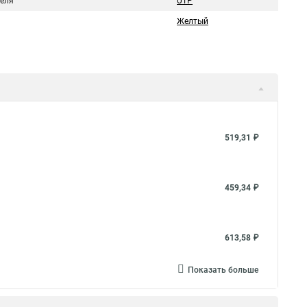
беля
UTP
Желтый
519,31 ₽
459,34 ₽
613,58 ₽
Показать больше