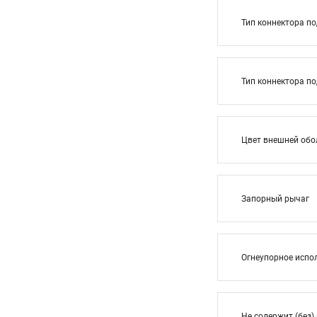
Тип коннектора п
Тип коннектора п
Цвет внешней обо
Запорный рычаг
Огнеупорное испо
Не содержит (без)