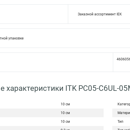
Заказной ассортимент IEK
тной упаковке
460605
е характеристики ITK PC05-C6UL-0
10 см
Катего
10 см
Матери
10 см
Тип