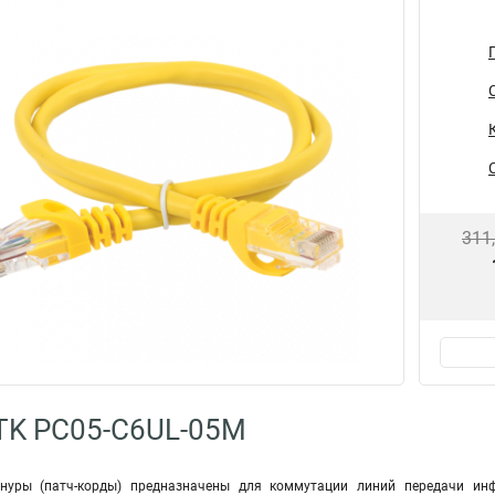
311
TK PC05-C6UL-05M
уры (патч-корды) предназначены для коммутации линий передачи ин