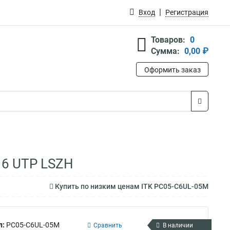
Вход
Регистрация
Товаров:
0
Сумма:
0,00 ₽
Оформить заказ
 6 UTP LSZH
Купить по низким ценам ITK PC05-C6UL-05M
л:
PC05-C6UL-05M
Сравнить
В наличии