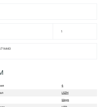
1
6716443
5M
рия
6
ал
LSZH
Шнур