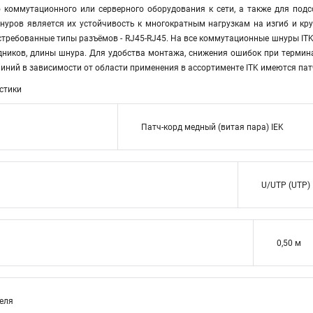
 коммутационного или серверного оборудования к сети, а также для по
уров является их устойчивость к многократным нагрузкам на изгиб и кр
требованные типы разъёмов - RJ45-RJ45. На все коммутационные шнуры ITK 
дников, длины шнура. Для удобства монтажа, снижения ошибок при термина
иний в зависимости от области применения в ассортименте ITK имеются па
стики
Патч-корд медный (витая пара) IEK
U/UTP (UTP)
0,50 м
теля