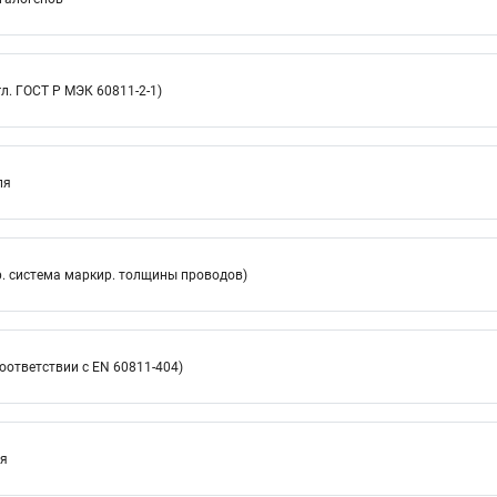
л. ГОСТ Р МЭК 60811-2-1)
ля
. система маркир. толщины проводов)
оответствии с EN 60811-404)
ия