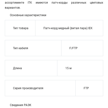
ассортименте ITK имеются патч-корды различных цветовых
вариантов.
Основные характеристики
Тип товара
Патч-корд медный (витая пара) IEK
Тип кабеля
F/FTP
Длина
15 м
Серия производителя
FTP
Сведения РАЭК