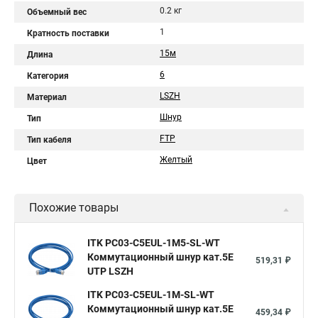
0.2 кг
Объемный вес
1
Кратность поставки
15м
Длина
6
Категория
LSZH
Материал
Шнур
Тип
FTP
Тип кабеля
Желтый
Цвет
Похожие товары
ITK PC03-C5EUL-1M5-SL-WT
Коммутационный шнур кат.5E
519,31 ₽
UTP LSZH
ITK PC03-C5EUL-1M-SL-WT
Коммутационный шнур кат.5E
459,34 ₽