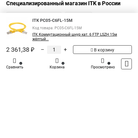
Специализированный магазин
ITK
в России
ITK PC05-C6FL-15M
Код товара: PC05-C6FL-15M
ITK Коммутационный шнур кат. 6 FTP LSZH 15м
жёлтый...
2 361,38 ₽
–
+
В корзину
0
0
1
Сравнить
Корзина
Просмотрено
Каталог
Оплата
Доставка
Контакты
Войти