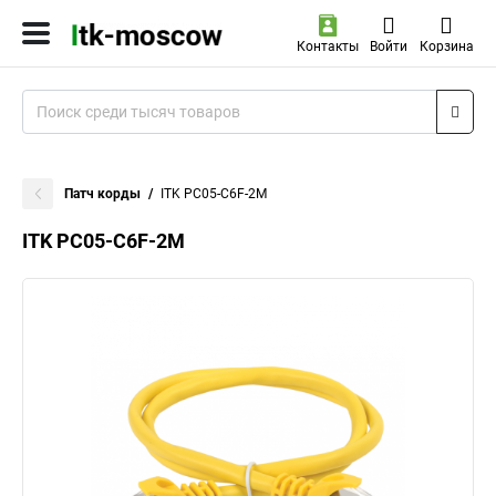
Контакты
Войти
Корзина
Патч корды
ITK PC05-C6F-2M
ITK PC05-C6F-2M