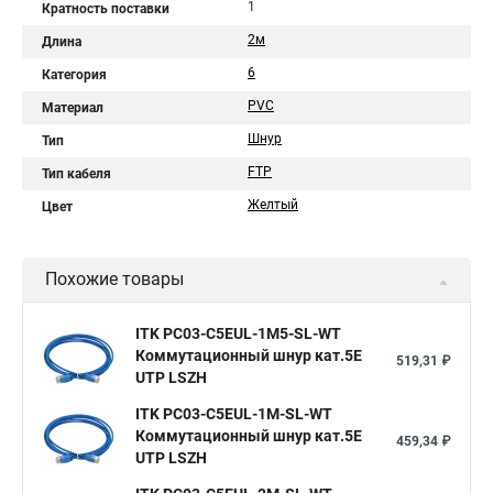
1
Кратность поставки
2м
Длина
6
Категория
PVC
Материал
Шнур
Тип
FTP
Тип кабеля
Желтый
Цвет
Похожие товары
ITK PC03-C5EUL-1M5-SL-WT
Коммутационный шнур кат.5E
519,31 ₽
UTP LSZH
ITK PC03-C5EUL-1M-SL-WT
Коммутационный шнур кат.5E
459,34 ₽
UTP LSZH