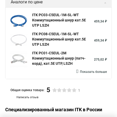
Аналоги по цене
ITK PC03-C5EUL-1M-SL-WT
Коммутационный шнур кат.5E
459,34 ₽
UTP LSZH
ITK PC08-C5EUL-1M-SL-WT
Коммутационный шнур кат.5E
459,34 ₽
UTP LSZH
ITK PC01-C5EUL-2M
Коммутационный шнур (патч-
275,02 ₽
корд), кат.5Е UTP, LSZH
Показать больше
5
Общая оценка товара:
1
Написать отзыв
Специализированный магазин
ITK
в России