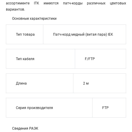
ассортименте ITK имеются патч-корды различных цветовых
вариантов.
Основные характеристики
Тип товара
Патч-корд медный (витая пара) IEK
Тип кабеля
F/FTP
Длина
2 м
Серия производителя
FTP
Сведения РАЭК