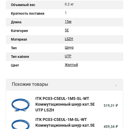
0.2 кг
Объемный вес
1
Кратность поставки
15м
Длина
5Е
Категория
LSZH
Материал
Шнур
Тип
UTP
Тип кабеля
Желтый
Цвет
Похожие товары
ITK PC03-C5EUL-1M5-SL-WT
Коммутационный шнур кат.5E
519,31 ₽
UTP LSZH
ITK PC03-C5EUL-1M-SL-WT
Коммутационный шнур кат.5E
459,34 ₽