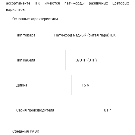
ассортименте ITK имеются патч-корды различных цветовых
вариантов.
Основные характеристики
Тип товара
Патч-корд медный (витая пара) IEK
Тип кабеля
U/UTP (UTP)
Длина
15 м
Серия производителя
UTP
Сведения РАЭК