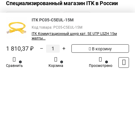
Специализированный магазин
ITK
в России
ITK PC05-C5EUL-15M
Код товара: PC05-C5EUL-15M
ITK Коммутационный шнур кат. 5Е UTP LSZH 15м
желты...
1 810,37 ₽
–
+
В корзину
0
0
1
Сравнить
Корзина
Просмотрено
Каталог
Оплата
Доставка
Контакты
Войти