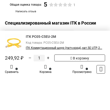
5
Общая оценка товара:
1
Написать отзыв
Специализированный магазин
ITK
в России
ITK PC05-C5EU-2M
Код товара: PC05-C5EU-2M
ITK Коммутационный шнур (патч-корд), кат.5Е UTP, 2...
249,92 ₽
–
+
В корзину
0
0
1
Сравнить
Корзина
Просмотрено
Каталог
Оплата
Доставка
Контакты
Войти