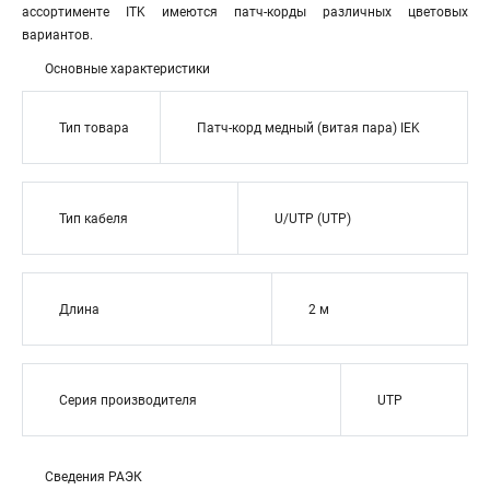
ассортименте ITK имеются патч-корды различных цветовых
вариантов.
Основные характеристики
Тип товара
Патч-корд медный (витая пара) IEK
Тип кабеля
U/UTP (UTP)
Длина
2 м
Серия производителя
UTP
Сведения РАЭК