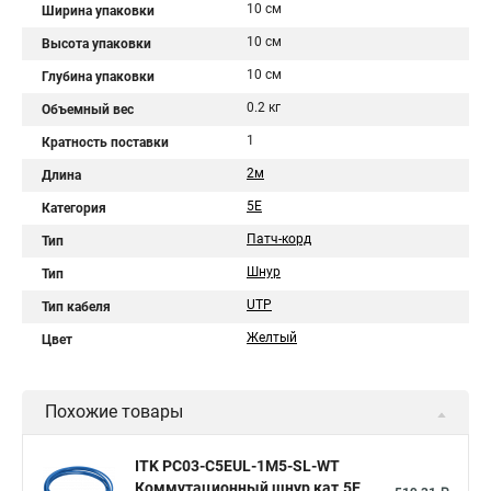
10 см
Ширина упаковки
10 см
Высота упаковки
10 см
Глубина упаковки
0.2 кг
Объемный вес
1
Кратность поставки
2м
Длина
5Е
Категория
Патч-корд
Тип
Шнур
Тип
UTP
Тип кабеля
Желтый
Цвет
Похожие товары
ITK PC03-C5EUL-1M5-SL-WT
Коммутационный шнур кат.5E