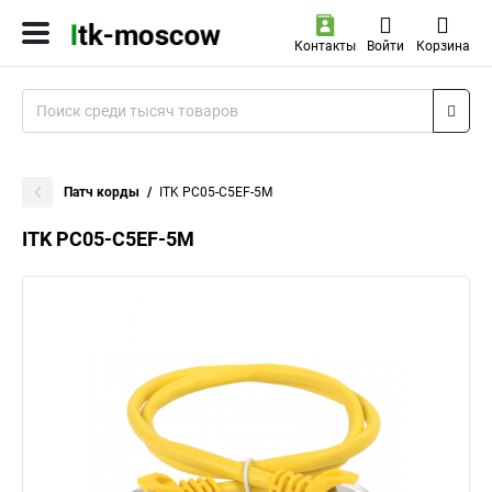
Контакты
Войти
Корзина
Патч корды
ITK PC05-C5EF-5M
ITK PC05-C5EF-5M