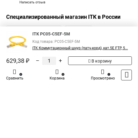
Написать отзыв
Специализированный магазин
ITK
в России
ITK PC05-C5EF-5M
Код товара: PC05-C5EF-5M
ITK Коммутационный шнур (патч-корд), кат.5Е FTP, 5...
629,38 ₽
–
+
В корзину
0
0
1
Сравнить
Корзина
Просмотрено
Каталог
Оплата
Доставка
Контакты
Войти