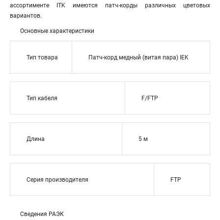
ассортименте ITK имеются патч-корды различных цветовых
вариантов.
Основные характеристики
Тип товара
Патч-корд медный (витая пара) IEK
Тип кабеля
F/FTP
Длина
5 м
Серия производителя
FTP
Сведения РАЭК