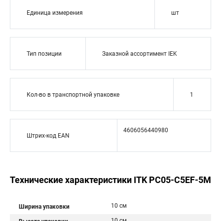
Единица измерения
шт
Тип позиции
Заказной ассортимент IEK
Кол-во в транспортной упаковке
1
4606056440980
Штрих-код EAN
Технические характеристики ITK PC05-C5EF-5M
10 см
Ширина упаковки
10 см