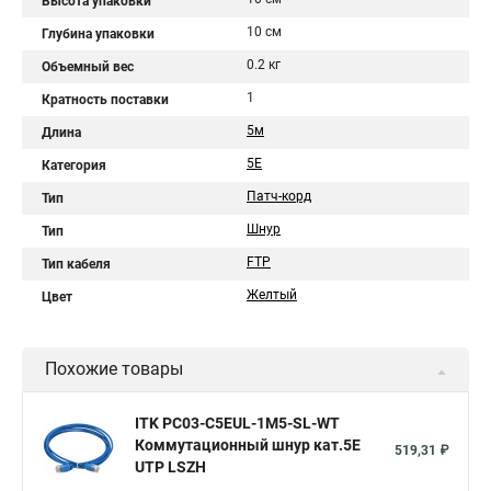
Высота упаковки
10 см
Глубина упаковки
0.2 кг
Объемный вес
1
Кратность поставки
5м
Длина
5Е
Категория
Патч-корд
Тип
Шнур
Тип
FTP
Тип кабеля
Желтый
Цвет
Похожие товары
ITK PC03-C5EUL-1M5-SL-WT
Коммутационный шнур кат.5E
519,31 ₽
UTP LSZH