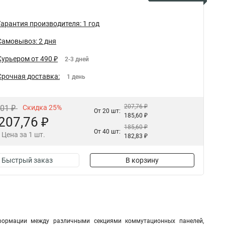
Гарантия производителя: 1 год
Самовывоз: 2 дня
Курьером от 490 ₽
2-3 дней
Срочная доставка:
1 день
207,76 ₽
,01 ₽
Скидка 25%
От 20 шт:
185,60 ₽
207,76 ₽
185,60 ₽
От 40 шт:
Цена за 1 шт.
182,83 ₽
Быстрый заказ
В корзину
формации между различными секциями коммутационных панелей,