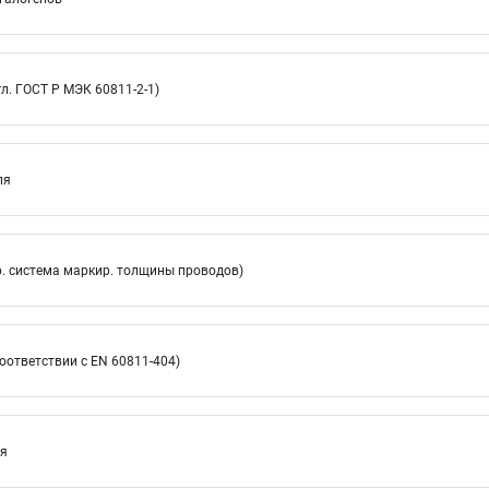
л. ГОСТ Р МЭК 60811-2-1)
ля
. система маркир. толщины проводов)
оответствии с EN 60811-404)
ия