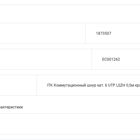
1873507
EC001262
ITK Коммутационный шнур кат. 6 UTP LSZH 0,5м к
актеристики