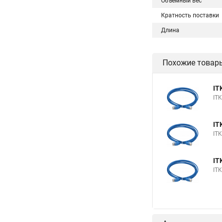
Объемный вес
Кратность поставки
Длина
Похожие товар
IT
IT
IT
IT
IT
IT