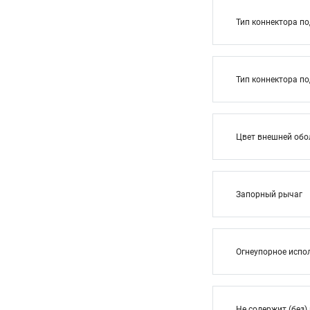
Тип коннектора п
Тип коннектора п
Цвет внешней обо
Запорный рычаг
Огнеупорное испо
Не содержит (без)