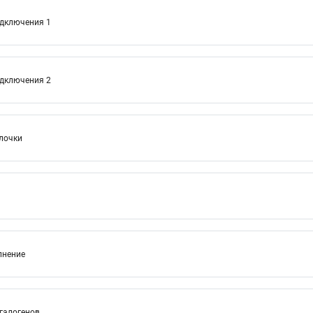
одключения 1
одключения 2
лочки
лнение
 галогенов