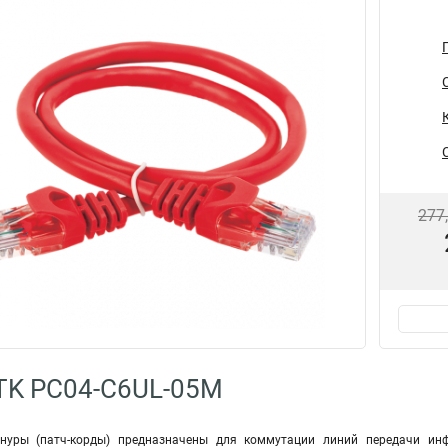
277
TK PC04-C6UL-05M
уры (патч-корды) предназначены для коммутации линий передачи ин