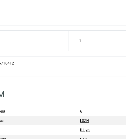
1
6716412
5M
рия
6
ал
LSZH
Шнур