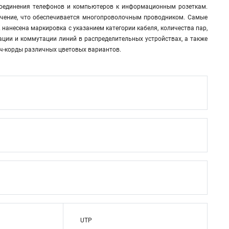
дсоединения телефонов и компьютеров к информационным розеткам.
учение, что обеспечивается многопроволочным проводником. Самые
нанесена маркировка с указанием категории кабеля, количества пар,
ции и коммутации линий в распределительных устройствах, а также
тч-корды различных цветовых вариантов.
UTP