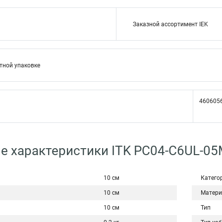
Заказной ассортимент IEK
тной упаковке
460605
е характеристики ITK PC04-C6UL-0
10 см
Катего
10 см
Матери
10 см
Тип