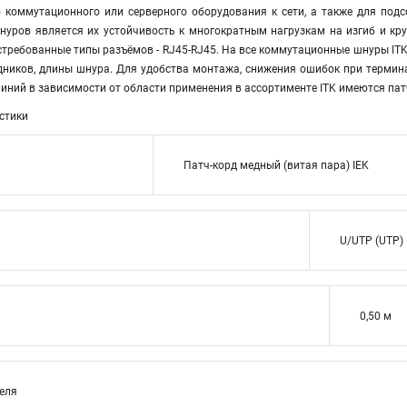
 коммутационного или серверного оборудования к сети, а также для по
уров является их устойчивость к многократным нагрузкам на изгиб и кр
требованные типы разъёмов - RJ45-RJ45. На все коммутационные шнуры ITK 
дников, длины шнура. Для удобства монтажа, снижения ошибок при термина
иний в зависимости от области применения в ассортименте ITK имеются па
стики
Патч-корд медный (витая пара) IEK
U/UTP (UTP)
0,50 м
теля