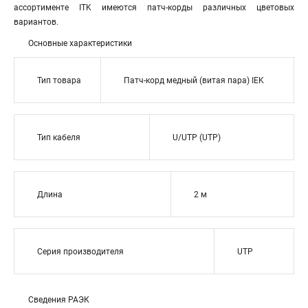
ассортименте ITK имеются патч-корды различных цветовых
вариантов.
Основные характеристики
Тип товара
Патч-корд медный (витая пара) IEK
Тип кабеля
U/UTP (UTP)
Длина
2 м
Серия производителя
UTP
Сведения РАЭК