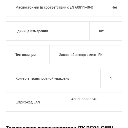
Маслостойкий (в соответствии с EN 60811-404)
Нет
Единица измерения
шт
Тип позиции
Заказной ассортимент IEK
Кол-во в транспортной упаковке
1
4606056385540
Штрих-код EAN
Технические характеристики ITK PC04-C5EU-