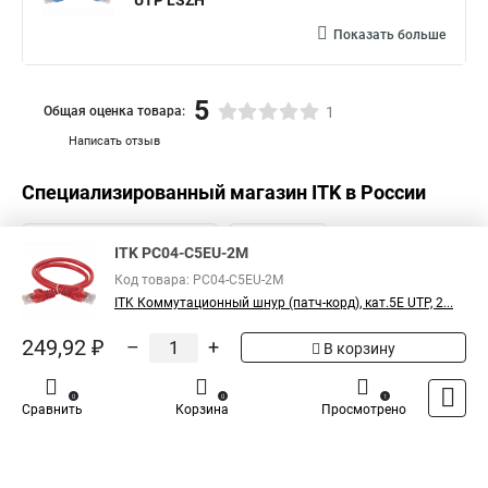
UTP LSZH
Показать больше
5
Общая оценка товара:
1
Написать отзыв
Специализированный магазин
ITK
в России
ITK PC04-C5EU-2M
Код товара: PC04-C5EU-2M
ITK Коммутационный шнур (патч-корд), кат.5Е UTP, 2...
249,92 ₽
–
+
В корзину
0
0
1
Сравнить
Корзина
Просмотрено
Каталог
Оплата
Доставка
Контакты
Войти