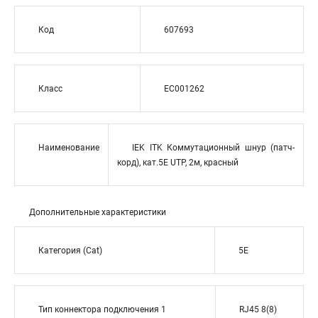
Код
607693
Класс
EC001262
Наименование
IEK ITK Коммутационный шнур (патч-
корд), кат.5Е UTP, 2м, красный
Дополнительные характеристики
Категория (Cat)
5E
Тип коннектора подключения 1
RJ45 8(8)