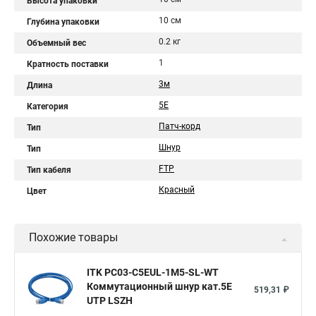
Высота упаковки
10 см
Глубина упаковки
0.2 кг
Объемный вес
1
Кратность поставки
3м
Длина
5Е
Категория
Патч-корд
Тип
Шнур
Тип
FTP
Тип кабеля
Красный
Цвет
Похожие товары
ITK PC03-C5EUL-1M5-SL-WT
Коммутационный шнур кат.5E
519,31 ₽
UTP LSZH