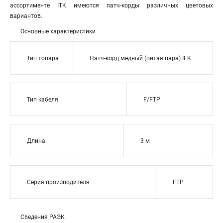
ассортименте ITK имеются патч-корды различных цветовых
вариантов.
Основные характеристики
Тип товара
Патч-корд медный (витая пара) IEK
Тип кабеля
F/FTP
Длина
3 м
Серия производителя
FTP
Сведения РАЭК