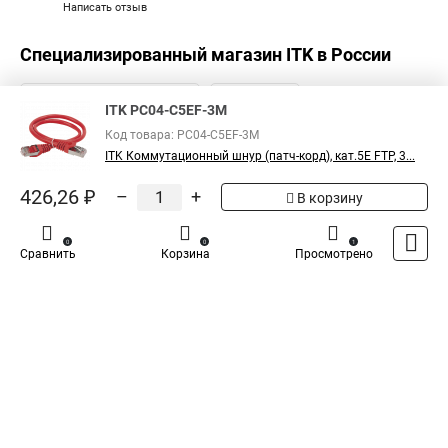
Написать отзыв
Специализированный магазин
ITK
в России
ITK PC04-C5EF-3M
Код товара: PC04-C5EF-3M
ITK Коммутационный шнур (патч-корд), кат.5Е FTP, 3...
426,26 ₽
–
+
В корзину
0
0
1
Сравнить
Корзина
Просмотрено
Каталог
Оплата
Доставка
Контакты
Войти