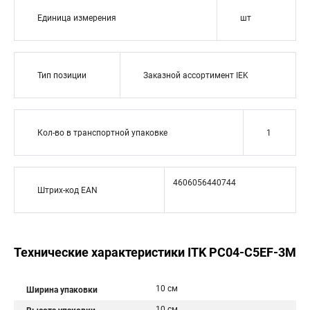
Единица измерения
шт
Тип позиции
Заказной ассортимент IEK
Кол-во в транспортной упаковке
1
4606056440744
Штрих-код EAN
Технические характеристики ITK PC04-C5EF-3M
10 см
Ширина упаковки
10 см