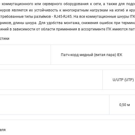
 коммутационного или серверного оборудования к сети, а также для по
уров является их устойчивость к многократным нагрузкам на изгиб и кр
требованные типы разъёмов - RJ45-RJ45. На все коммутационные шнуры ITK 
дников, длины шнура. Для удобства монтажа, снижения ошибок при термина
иний в зависимости от области применения в ассортименте ITK имеются па
стики
Патч-корд медный (витая пара) IEK
U/UTP (UTP)
0,50 м
теля