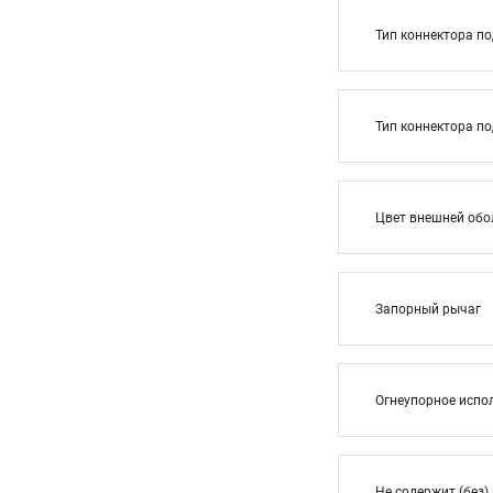
Тип коннектора п
Тип коннектора п
Цвет внешней обо
Запорный рычаг
Огнеупорное испо
Не содержит (без)