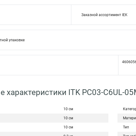
Заказной ассортимент IEK
тной упаковке
460605
е характеристики ITK PC03-C6UL-0
10 см
Катего
10 см
Матери
10 см
Тип