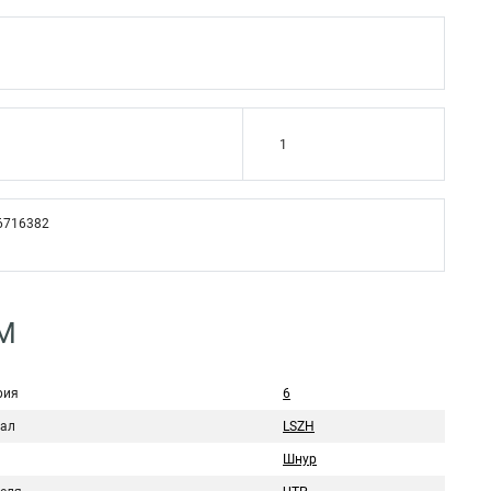
1
6716382
5M
рия
6
ал
LSZH
Шнур