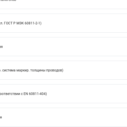
л. ГОСТ Р МЭК 60811-2-1)
ля
. система маркир. толщины проводов)
оответствии с EN 60811-404)
ия