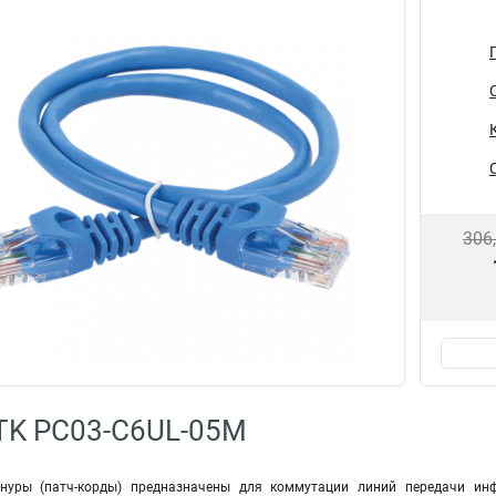
306
TK PC03-C6UL-05M
уры (патч-корды) предназначены для коммутации линий передачи ин