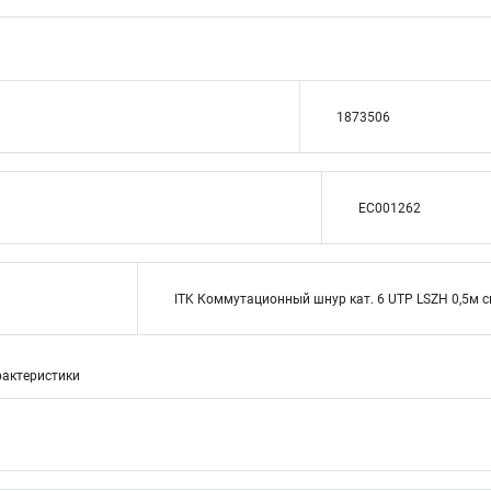
1873506
EC001262
ITK Коммутационный шнур кат. 6 UTP LSZH 0,5м 
актеристики