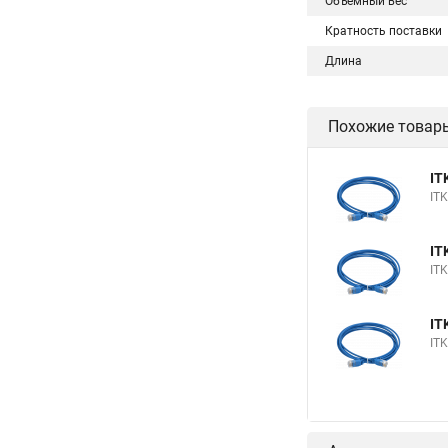
Объемный вес
Кратность поставки
Длина
Похожие товар
IT
IT
IT
IT
IT
IT