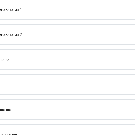
одключения 1
одключения 2
лочки
лнение
 галогенов