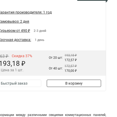
Гарантия производителя: 1 год
Самовывоз: 2 дня
Курьером от 490 ₽
2-3 дней
Срочная доставка:
1 день
193,18 ₽
,63 ₽
Скидка 37%
От 20 шт:
172,57 ₽
193,18 ₽
172,57 ₽
От 40 шт:
Цена за 1 шт.
170,00 ₽
Быстрый заказ
В корзину
формации между различными секциями коммутационных панелей,