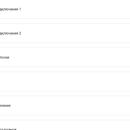
одключения 1
одключения 2
лочки
лнение
 галогенов