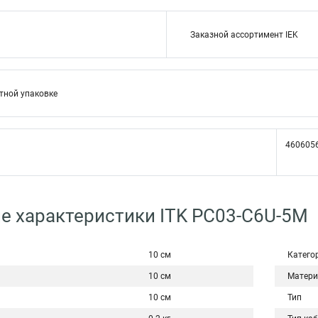
Заказной ассортимент IEK
тной упаковке
460605
е характеристики ITK PC03-C6U-5M
10 см
Катего
10 см
Матери
10 см
Тип