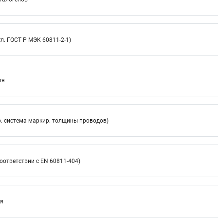
л. ГОСТ Р МЭК 60811-2-1)
ля
. система маркир. толщины проводов)
оответствии с EN 60811-404)
ия