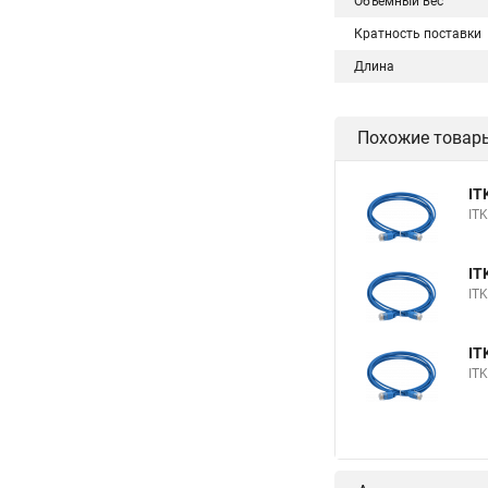
Объемный вес
Кратность поставки
Длина
Похожие товар
IT
IT
IT
IT
IT
IT