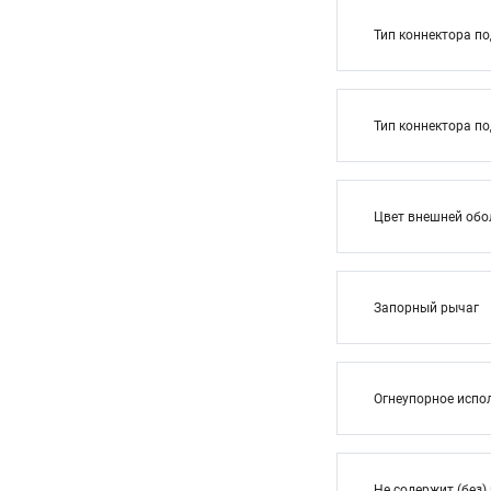
Тип коннектора п
Тип коннектора п
Цвет внешней обо
Запорный рычаг
Огнеупорное испо
Не содержит (без)