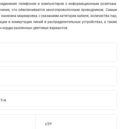
дсоединения телефонов и компьютеров к информационным розеткам.
учение, что обеспечивается многопроволочным проводником. Самые
нанесена маркировка с указанием категории кабеля, количества пар,
ции и коммутации линий в распределительных устройствах, а также
тч-корды различных цветовых вариантов.
5 м
UTP