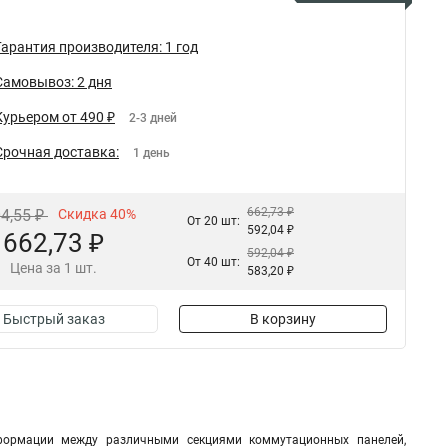
Гарантия производителя: 1 год
Самовывоз: 2 дня
Курьером от 490 ₽
2-3 дней
Срочная доставка:
1 день
662,73 ₽
04,55 ₽
Скидка 40%
От 20 шт:
592,04 ₽
662,73 ₽
592,04 ₽
От 40 шт:
Цена за 1 шт.
583,20 ₽
Быстрый заказ
В корзину
формации между различными секциями коммутационных панелей,