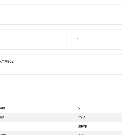
1
6719802
рия
6
ал
PVC
Шнур