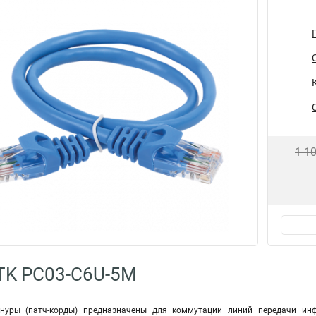
1 1
TK PC03-C6U-5M
уры (патч-корды) предназначены для коммутации линий передачи ин