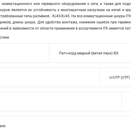
 коммутационного или серверного оборудования к сети, а также для по
уров является их устойчивость к многократным нагрузкам на изгиб и кр
требованные типы разъёмов - RJ45-RJ45. На все коммутационные шнуры ITK 
дников, длины шнура. Для удобства монтажа, снижения ошибок при термина
иний в зависимости от области применения в ассортименте ITK имеются па
стики
Патч-корд медный (витая пара) IEK
U/UTP (UTP)
теля