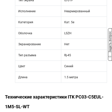
Тип экрана
U/UTP
Исполнение
Неармированный
Категория
Кат. 5е
Задать вопрос
Оболочка
LSZH
Экранирование
Нет
Тип разъема
Rj-45
Цвет
Синий
Длина
1.5 метра
Технические характеристики ITK PC03-C5EUL-
1M5-SL-WT