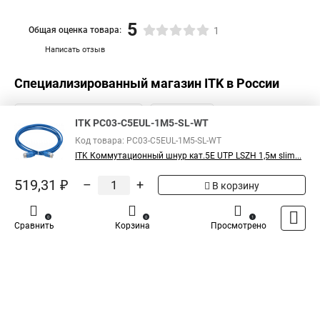
5
Общая оценка товара:
1
Написать отзыв
Специализированный магазин
ITK
в России
ITK PC03-C5EUL-1M5-SL-WT
Код товара: PC03-C5EUL-1M5-SL-WT
ITK Коммутационный шнур кат.5E UTP LSZH 1,5м slim...
519,31 ₽
–
+
В корзину
0
0
1
Сравнить
Корзина
Просмотрено
Каталог
Оплата
Доставка
Контакты
Войти