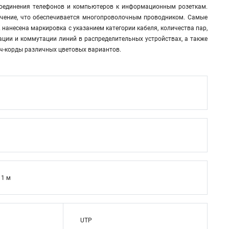
дсоединения телефонов и компьютеров к информационным розеткам.
учение, что обеспечивается многопроволочным проводником. Самые
нанесена маркировка с указанием категории кабеля, количества пар,
ции и коммутации линий в распределительных устройствах, а также
тч-корды различных цветовых вариантов.
1 м
UTP