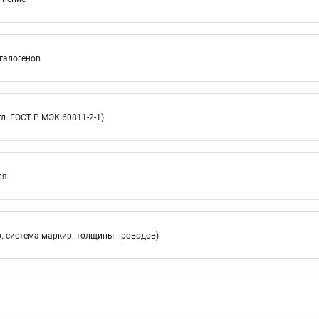
 галогенов
л. ГОСТ Р МЭК 60811-2-1)
ля
. система маркир. толщины проводов)