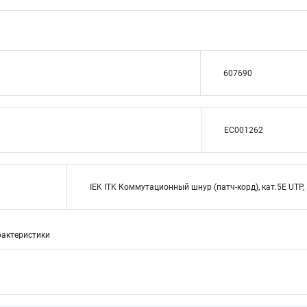
607690
EC001262
IEK ITK Коммутационный шнур (патч-корд), кат.5Е UTP,
актеристики