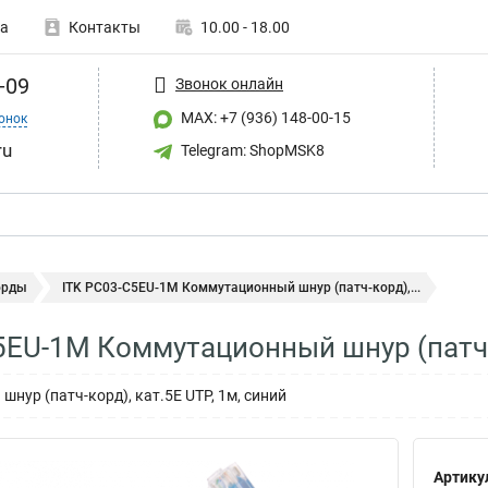
а
Контакты
10.00 - 18.00
-09
Звонок онлайн
MAX: +7 (936) 148-00-15
онок
ru
Telegram: ShopMSK8
орды
ITK PC03-C5EU-1M Коммутационный шнур (патч-корд),...
5EU-1M Коммутационный шнур (патч-
нур (патч-корд), кат.5Е UTP, 1м, синий
Артику