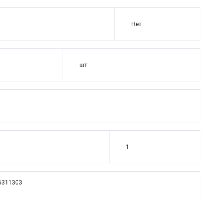
Нет
шт
1
6311303