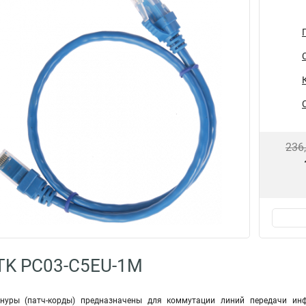
236
TK PC03-C5EU-1M
уры (патч-корды) предназначены для коммутации линий передачи ин