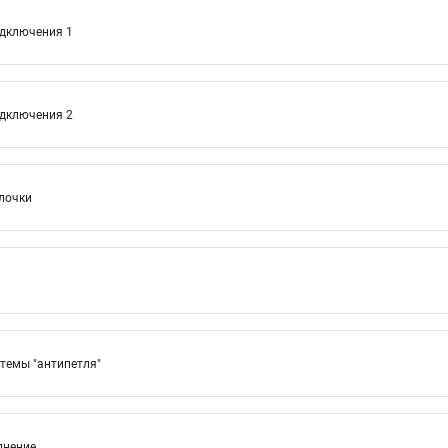
одключения 1
одключения 2
лочки
стемы "антипетля"
лнение