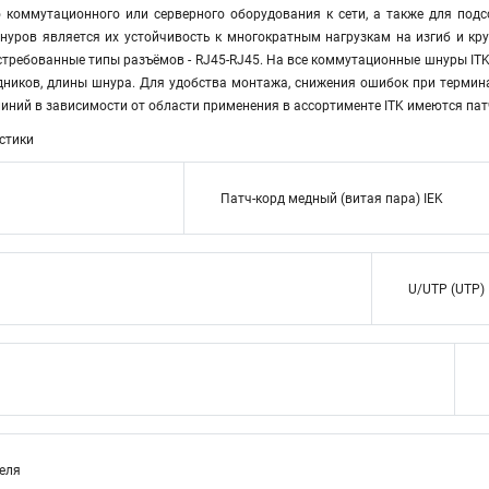
 коммутационного или серверного оборудования к сети, а также для по
уров является их устойчивость к многократным нагрузкам на изгиб и кр
требованные типы разъёмов - RJ45-RJ45. На все коммутационные шнуры ITK 
дников, длины шнура. Для удобства монтажа, снижения ошибок при термина
иний в зависимости от области применения в ассортименте ITK имеются па
стики
Патч-корд медный (витая пара) IEK
U/UTP (UTP)
теля