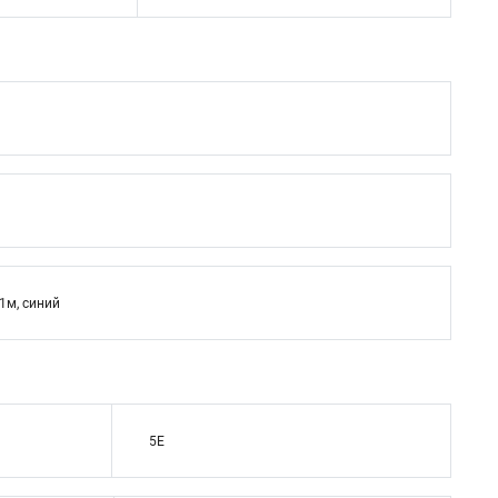
 1м, синий
5E