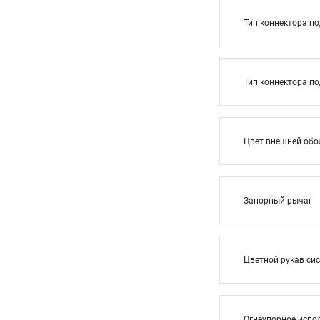
Тип коннектора п
Тип коннектора п
Цвет внешней обо
Запорный рычаг
Цветной рукав си
Огнеупорное испо