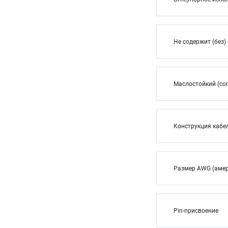
Не содержит (без)
Маслостойкий (сог
Конструкция кабе
Размер AWG (амер
Pin-присвоение