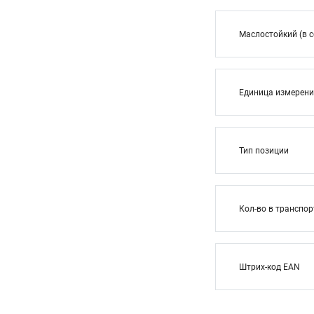
Маслостойкий (в с
Единица измерен
Тип позиции
Кол-во в транспор
Штрих-код EAN