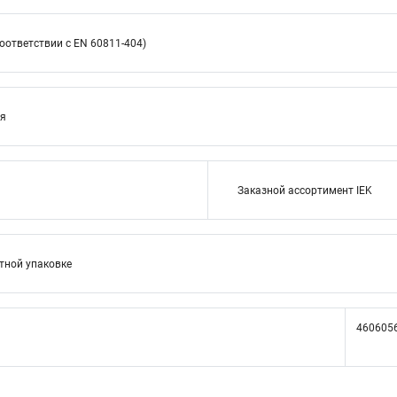
оответствии с EN 60811-404)
ия
Заказной ассортимент IEK
тной упаковке
460605