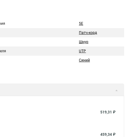
M
рия
5Е
Патч-корд
Шнур
беля
UTP
Синий
519,31 ₽
459,34 ₽