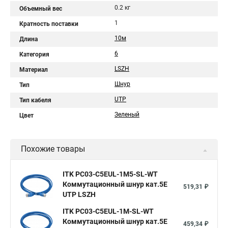
0.2 кг
Объемный вес
1
Кратность поставки
10м
Длина
6
Категория
LSZH
Материал
Шнур
Тип
UTP
Тип кабеля
Зеленый
Цвет
Похожие товары
ITK PC03-C5EUL-1M5-SL-WT
Коммутационный шнур кат.5E
519,31 ₽
UTP LSZH
ITK PC03-C5EUL-1M-SL-WT
Коммутационный шнур кат.5E
459,34 ₽