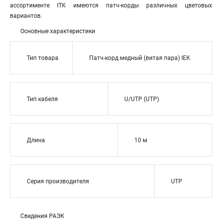
ассортименте ITK имеются патч-корды различных цветовых
вариантов.
Основные характеристики
Тип товара
Патч-корд медный (витая пара) IEK
Тип кабеля
U/UTP (UTP)
Длина
10 м
Серия производителя
UTP
Сведения РАЭК