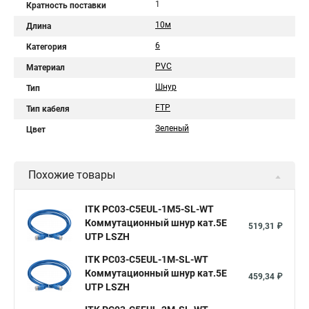
1
Кратность поставки
10м
Длина
6
Категория
PVC
Материал
Шнур
Тип
FTP
Тип кабеля
Зеленый
Цвет
Похожие товары
ITK PC03-C5EUL-1M5-SL-WT
Коммутационный шнур кат.5E
519,31 ₽
UTP LSZH
ITK PC03-C5EUL-1M-SL-WT
Коммутационный шнур кат.5E
459,34 ₽
UTP LSZH