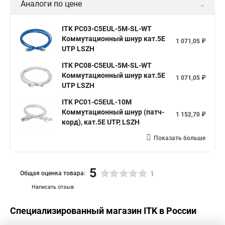
Аналоги по цене
ITK PC03-C5EUL-5M-SL-WT
Коммутационный шнур кат.5E
1 071,05 ₽
UTP LSZH
ITK PC08-C5EUL-5M-SL-WT
Коммутационный шнур кат.5E
1 071,05 ₽
UTP LSZH
ITK PC01-C5EUL-10M
Коммутационный шнур (патч-
1 152,70 ₽
корд), кат.5Е UTP, LSZH
Показать больше
5
Общая оценка товара:
1
Написать отзыв
Специализированный магазин
ITK
в России