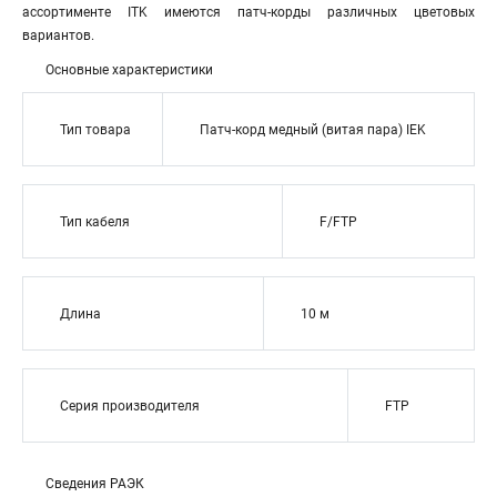
ассортименте ITK имеются патч-корды различных цветовых
вариантов.
Основные характеристики
Тип товара
Патч-корд медный (витая пара) IEK
Тип кабеля
F/FTP
Длина
10 м
Серия производителя
FTP
Сведения РАЭК