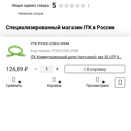
5
Общая оценка товара:
1
Написать отзыв
Специализированный магазин
ITK
в России
ITK PC02-C5EU-05M
Код товара: PC02-C5EU-05M
ITK Коммутационный шнур (патч-корд), кат.5Е UTP, 0...
126,89 ₽
–
+
В корзину
0
0
1
Сравнить
Корзина
Просмотрено
Каталог
Оплата
Доставка
Контакты
Войти