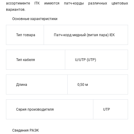
ассортименте ITK имеются патч-корды различных цветовых
вариантов.
Основные характеристики
Тип товара
Патч-корд медный (витая пара) IEK
Тип кабеля
U/UTP (UTP)
Длина
0,50 м
Серия производителя
UTP
Сведения РАЭК