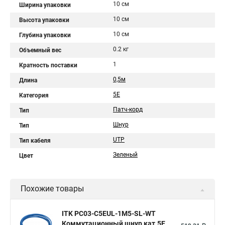
10 см
Ширина упаковки
10 см
Высота упаковки
10 см
Глубина упаковки
0.2 кг
Объемный вес
1
Кратность поставки
0,5м
Длина
5Е
Категория
Патч-корд
Тип
Шнур
Тип
UTP
Тип кабеля
Зеленый
Цвет
Похожие товары
ITK PC03-C5EUL-1M5-SL-WT
Коммутационный шнур кат.5E