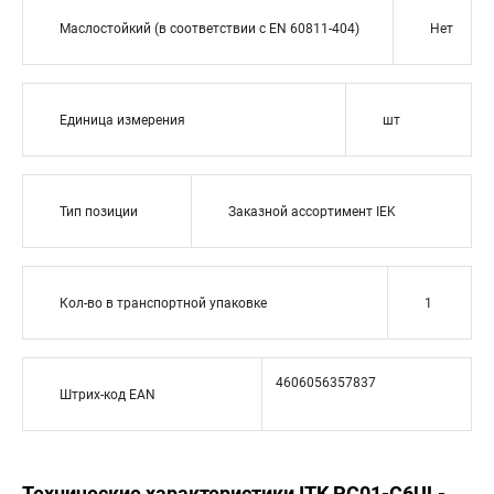
Маслостойкий (в соответствии с EN 60811-404)
Нет
Единица измерения
шт
Тип позиции
Заказной ассортимент IEK
Кол-во в транспортной упаковке
1
4606056357837
Штрих-код EAN
Технические характеристики ITK PC01-C6UL-