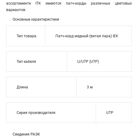
ассортименте ITK имеются патч-корды различных цветовых
вариантов.
Основные характеристики
Тип товара
Патч-корд медный (витая пара) IEK
Тип кабеля
U/UTP (UTP)
Длина
3 м
Серия производителя
UTP
Сведения РАЭК