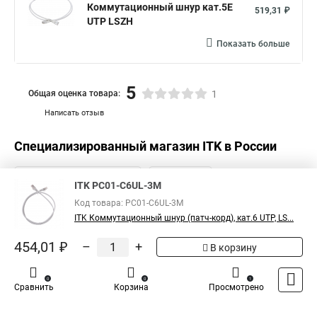
Коммутационный шнур кат.5E
519,31 ₽
UTP LSZH
Показать больше
5
Общая оценка товара:
1
Написать отзыв
Специализированный магазин
ITK
в России
ITK PC01-C6UL-3M
Код товара: PC01-C6UL-3M
ITK Коммутационный шнур (патч-корд), кат.6 UTP, LS...
454,01 ₽
–
+
В корзину
0
0
1
Сравнить
Корзина
Просмотрено
Каталог
Оплата
Доставка
Контакты
Войти