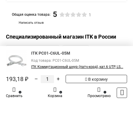
5
Общая оценка товара:
1
Написать отзыв
Специализированный магазин
ITK
в России
ITK PC01-C6UL-05M
Код товара: PC01-C6UL-05M
ITK Коммутационный шнур (патч-корд), кат.6 UTP, LS...
193,18 ₽
–
+
В корзину
0
0
1
Сравнить
Корзина
Просмотрено
Каталог
Оплата
Доставка
Контакты
Войти