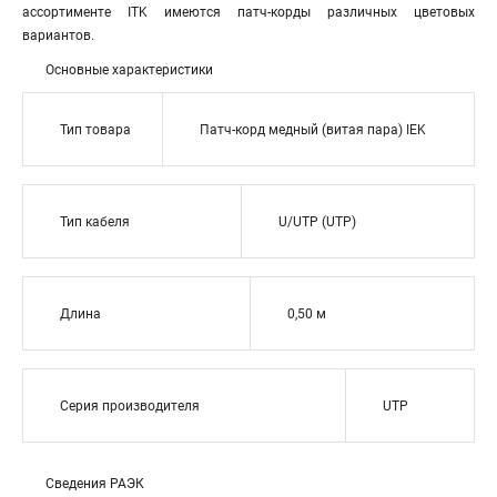
ассортименте ITK имеются патч-корды различных цветовых
вариантов.
Основные характеристики
Тип товара
Патч-корд медный (витая пара) IEK
Тип кабеля
U/UTP (UTP)
Длина
0,50 м
Серия производителя
UTP
Сведения РАЭК