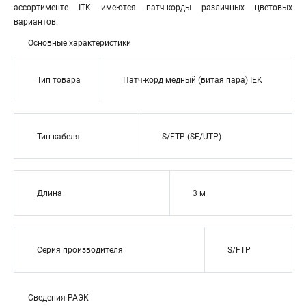
ассортименте ITK имеются патч-корды различных цветовых
вариантов.
Основные характеристики
Тип товара
Патч-корд медный (витая пара) IEK
Тип кабеля
S/FTP (SF/UTP)
Длина
3 м
Серия производителя
S/FTP
Сведения РАЭК