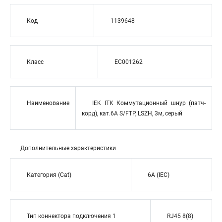
Код
1139648
Класс
EC001262
Наименование
IEK ITK Коммутационный шнур (патч-
корд), кат.6А S/FTP, LSZH, 3м, серый
Дополнительные характеристики
Категория (Cat)
6A (IEC)
Тип коннектора подключения 1
RJ45 8(8)