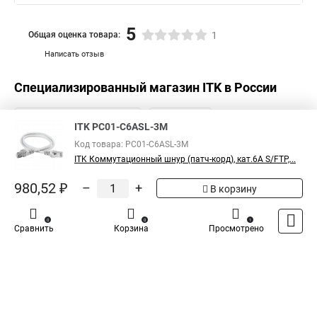
5
Общая оценка товара:
1
Написать отзыв
Специализированный магазин
ITK
в России
ITK PC01-C6ASL-3M
Код товара: PC01-C6ASL-3M
ITK Коммутационный шнур (патч-корд), кат.6А S/FTP,...
980,52 ₽
–
+
В корзину
0
0
1
Сравнить
Корзина
Просмотрено
Каталог
Оплата
Доставка
Контакты
Войти