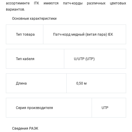
ассортименте ITK имеются патч-корды различных цветовых
вариантов.
Основные характеристики
Тип товара
Патч-корд медный (витая пара) IEK
Тип кабеля
U/UTP (UTP)
Длина
0,50 м
Серия производителя
UTP
Сведения РАЭК