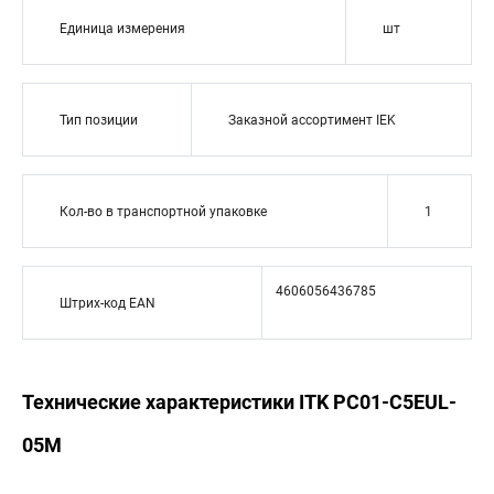
Единица измерения
шт
Тип позиции
Заказной ассортимент IEK
Кол-во в транспортной упаковке
1
4606056436785
Штрих-код EAN
Технические характеристики ITK PC01-C5EUL-
05M