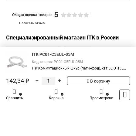
5
Общая оценка товара:
1
Написать отзыв
Специализированный магазин
ITK
в России
ITK PC01-C5EUL-05M
Код товара: PC01-C5EUL-05M
ITK Коммутационный шнур (патч-корд), кат.5Е UTP, L...
142,34 ₽
–
+
В корзину
0
0
1
Сравнить
Корзина
Просмотрено
Каталог
Оплата
Доставка
Контакты
Войти