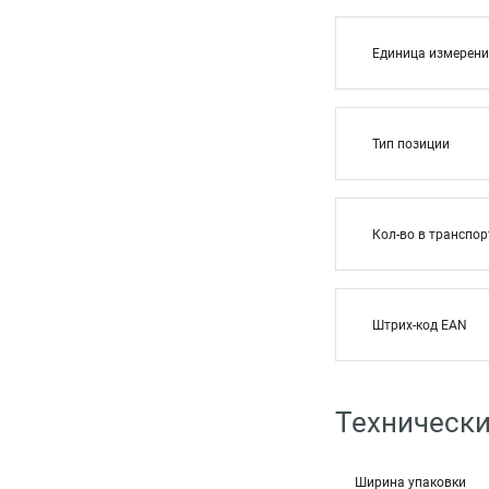
Единица измерен
Тип позиции
Кол-во в транспор
Штрих-код EAN
Технически
Ширина упаковки