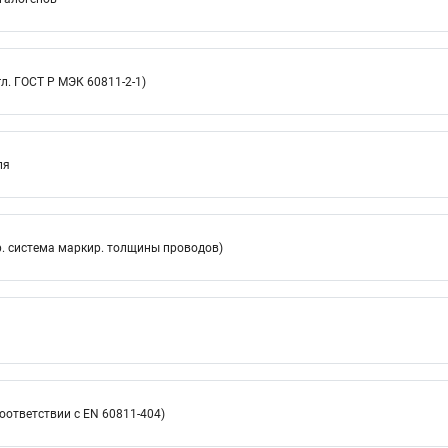
л. ГОСТ Р МЭК 60811-2-1)
ля
. система маркир. толщины проводов)
оответствии с EN 60811-404)