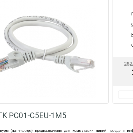
282
TK PC01-C5EU-1M5
уры (патч-корды) предназначены для коммутации линий передачи ин