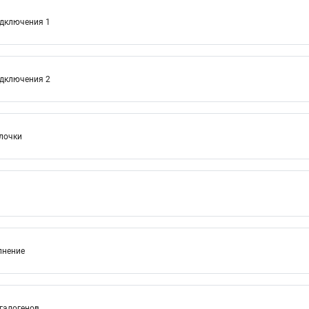
одключения 1
одключения 2
лочки
лнение
 галогенов