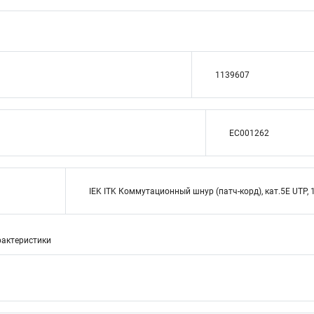
1139607
EC001262
IEK ITK Коммутационный шнур (патч-корд), кат.5Е UTP, 
актеристики