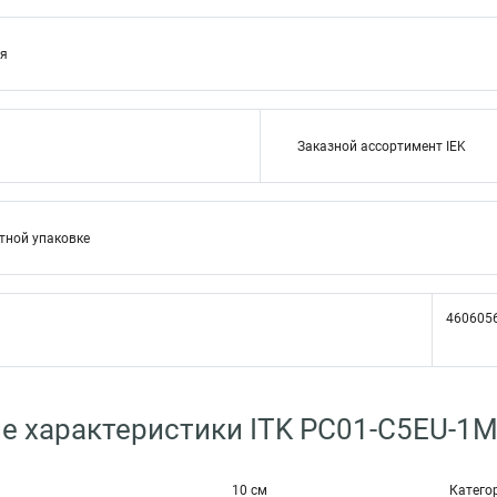
ия
Заказной ассортимент IEK
тной упаковке
460605
е характеристики ITK PC01-C5EU-1
10 см
Катего