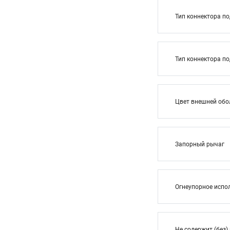
Тип коннектора п
Тип коннектора п
Цвет внешней обо
Запорный рычаг
Огнеупорное испо
Не содержит (без)