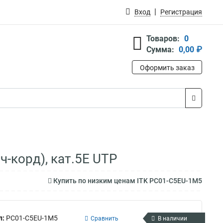
Вход
Регистрация
Товаров:
0
Сумма:
0,00 ₽
Оформить заказ
-корд), кат.5Е UTP
Купить по низким ценам ITK PC01-C5EU-1M5
л:
PC01-C5EU-1M5
Сравнить
В наличии