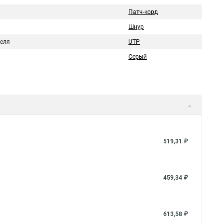
Патч-корд
Шнур
беля
UTP
Серый
519,31 ₽
459,34 ₽
613,58 ₽