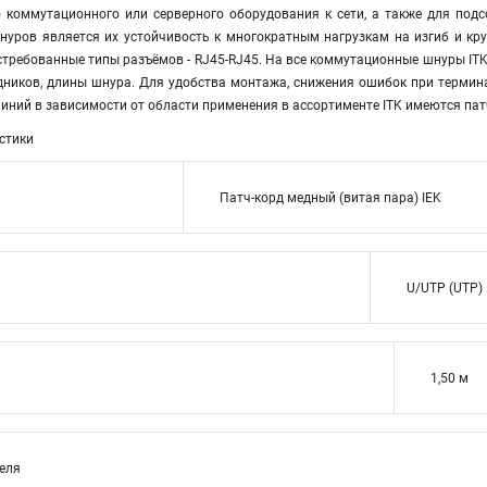
 коммутационного или серверного оборудования к сети, а также для по
уров является их устойчивость к многократным нагрузкам на изгиб и кр
требованные типы разъёмов - RJ45-RJ45. На все коммутационные шнуры ITK 
дников, длины шнура. Для удобства монтажа, снижения ошибок при термина
иний в зависимости от области применения в ассортименте ITK имеются па
стики
Патч-корд медный (витая пара) IEK
U/UTP (UTP)
1,50 м
теля