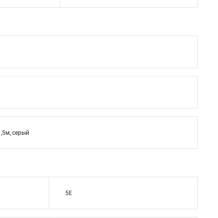
1,5м, серый
5E