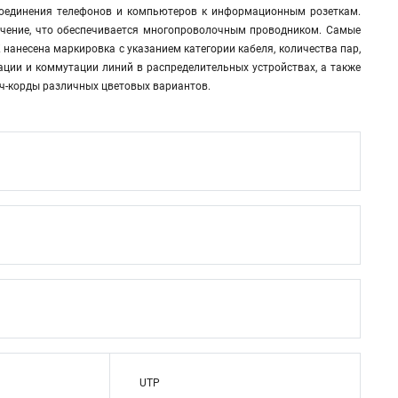
дсоединения телефонов и компьютеров к информационным розеткам.
учение, что обеспечивается многопроволочным проводником. Самые
нанесена маркировка с указанием категории кабеля, количества пар,
ции и коммутации линий в распределительных устройствах, а также
тч-корды различных цветовых вариантов.
UTP