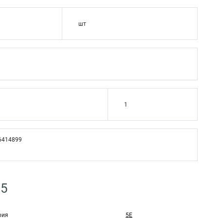
шт
1
6414899
M5
рия
5Е