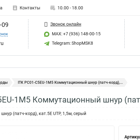
а
Контакты
10.00 - 18.00
-09
Звонок онлайн
MAX: +7 (936) 148-00-15
онок
ru
Telegram: ShopMSK8
орды
ITK PC01-C5EU-1M5 Коммутационный шнур (патч-корд),...
5EU-1M5 Коммутационный шнур (патч
нур (патч-корд), кат.5Е UTP, 1,5м, серый
Артику