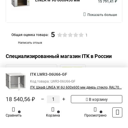
LINEA W 9U 600x450 мм
15 791,41 ₽
Показать больше
5
Общая оценка товара:
1
Написать отзыв
Специализированный магазин
ITK
в России
ITK LWR3-06U66-GF
Код товара: LWR3-06U66-GF
ITK Шкаф LINEA W 6U 600x600 мм дверь стекло, RAL70...
18 540,56 ₽
–
+
В корзину
0
0
1
Сравнить
Корзина
Просмотрено
Каталог
Оплата
Доставка
Контакты
Войти