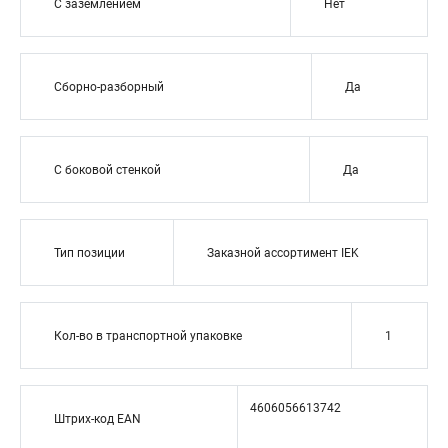
С заземлением
Нет
Сборно-разборный
Да
С боковой стенкой
Да
Тип позиции
Заказной ассортимент IEK
Кол-во в транспортной упаковке
1
4606056613742
Штрих-код EAN