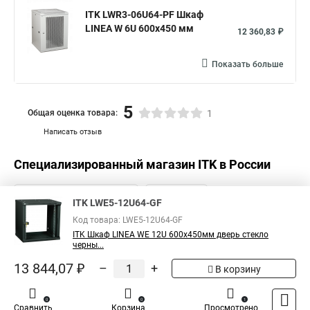
ITK LWR3-06U64-PF Шкаф
LINEA W 6U 600x450 мм
12 360,83 ₽
Показать больше
5
Общая оценка товара:
1
Написать отзыв
Специализированный магазин
ITK
в России
ITK LWE5-12U64-GF
Код товара: LWE5-12U64-GF
ITK Шкаф LINEA WE 12U 600x450мм дверь стекло
черны...
13 844,07 ₽
–
+
В корзину
0
0
1
Сравнить
Корзина
Просмотрено