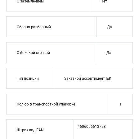
С заземлением
Нет
Сборно-разборный
Да
С боковой стенкой
Да
Тип позиции
Заказной ассортимент IEK
Кол-во в транспортной упаковке
1
4606056613728
Штрих-код EAN