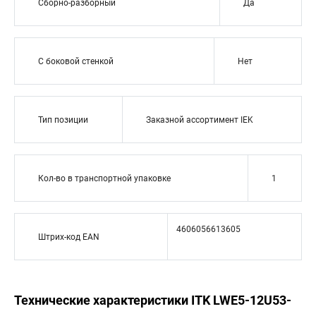
Сборно-разборный
Да
С боковой стенкой
Нет
Тип позиции
Заказной ассортимент IEK
Кол-во в транспортной упаковке
1
4606056613605
Штрих-код EAN
Технические характеристики ITK LWE5-12U53-