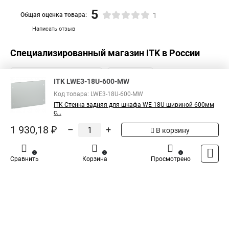
5
Общая оценка товара:
1
Написать отзыв
Специализированный магазин
ITK
в России
ITK LWE3-18U-600-MW
Код товара: LWE3-18U-600-MW
ITK Стенка задняя для шкафа WE 18U шириной 600мм
с...
1 930,18 ₽
–
+
В корзину
0
0
1
Сравнить
Корзина
Просмотрено
Каталог
Оплата
Доставка
Контакты
Войти