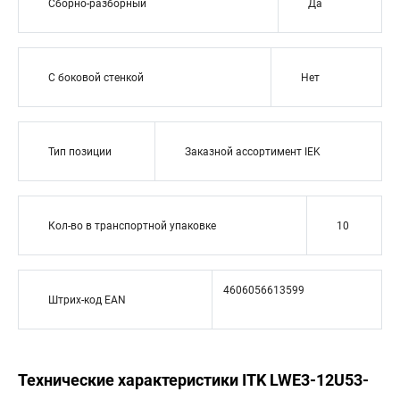
Сборно-разборный
Да
С боковой стенкой
Нет
Тип позиции
Заказной ассортимент IEK
Кол-во в транспортной упаковке
10
4606056613599
Штрих-код EAN
Технические характеристики ITK LWE3-12U53-