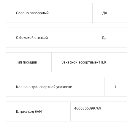
Сборно-разборный
Да
С боковой стенкой
Да
Тип позиции
Заказной ассортимент IEK
Кол-во в транспортной упаковке
1
4606056399769
Штрих-код EAN