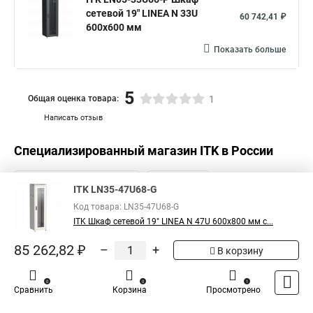
сетевой 19" LINEA N 33U
60 742,41 ₽
600х600 мм
Показать больше
5
Общая оценка товара:
1
Написать отзыв
Специализированный магазин
ITK
в России
ITK LN35-47U68-G
Код товара: LN35-47U68-G
ITK Шкаф сетевой 19" LINEA N 47U 600х800 мм с...
85 262,82 ₽
–
+
В корзину
0
0
1
Сравнить
Корзина
Просмотрено
Каталог
Оплата
Доставка
Контакты
Войти