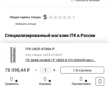
Показать больше
5
Общая оценка товара:
1
Написать отзыв
Специализированный магазин
ITK
в России
ITK LN35-47U66-P
Код товара: LN35-47U66-P
ITK Шкаф сетевой 19" LINEA N 47U 600х600 мм п...
78 098,44 ₽
–
+
В корзину
0
0
1
Сравнить
Корзина
Просмотрено
Каталог
Оплата
Доставка
Контакты
Войти