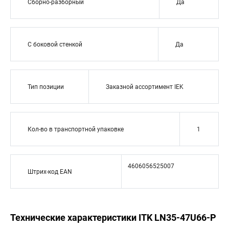
Сборно-разборный
Да
С боковой стенкой
Да
Тип позиции
Заказной ассортимент IEK
Кол-во в транспортной упаковке
1
4606056525007
Штрих-код EAN
Технические характеристики ITK LN35-47U66-P