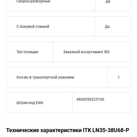
Сборно-разборный
Да
С боковой стенкой
Да
Тип позиции
Заказной ассортимент IEK
Кол-во в транспортной упаковке
1
4606056525106
Штрих-код EAN
Технические характеристики ITK LN35-38U68-P