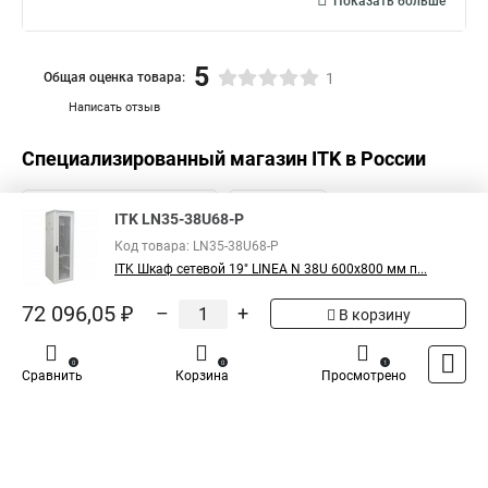
Показать больше
5
Общая оценка товара:
1
Написать отзыв
Специализированный магазин
ITK
в России
ITK LN35-38U68-P
Код товара: LN35-38U68-P
ITK Шкаф сетевой 19" LINEA N 38U 600х800 мм п...
72 096,05 ₽
–
+
В корзину
0
0
1
Сравнить
Корзина
Просмотрено
Каталог
Оплата
Доставка
Контакты
Войти