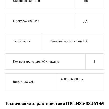
Сборно-разборный
Да
С боковой стенкой
Да
Тип позиции
Заказной ассортимент IEK
Кол-во в транспортной упаковке
1
4606056500356
Штрих-код EAN
Технические характеристики ITK LN35-38U61-M