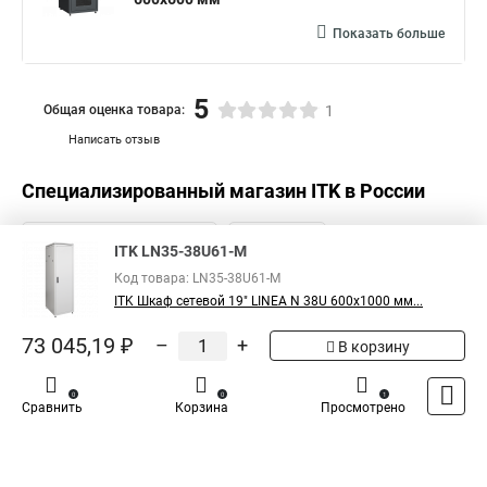
Показать больше
5
Общая оценка товара:
1
Написать отзыв
Специализированный магазин
ITK
в России
ITK LN35-38U61-M
Код товара: LN35-38U61-M
ITK Шкаф сетевой 19" LINEA N 38U 600х1000 мм...
73 045,19 ₽
–
+
В корзину
0
0
1
Сравнить
Корзина
Просмотрено
Каталог
Оплата
Доставка
Контакты
Войти