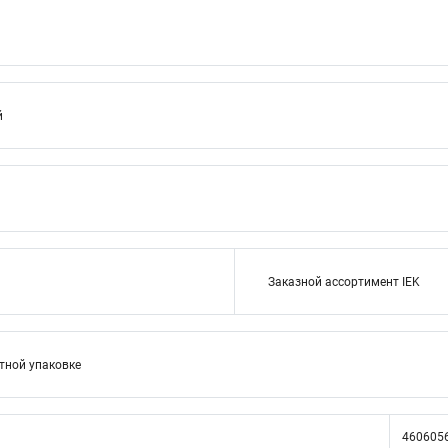
й
Заказной ассортимент IEK
тной упаковке
460605