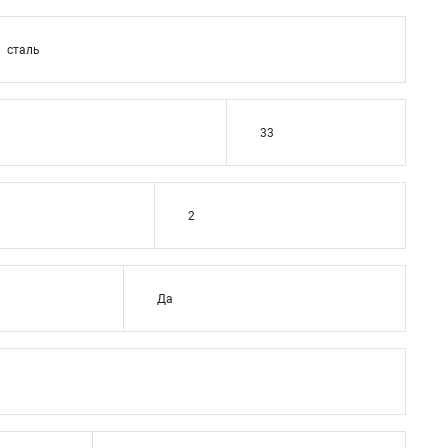
сталь
33
2
Да