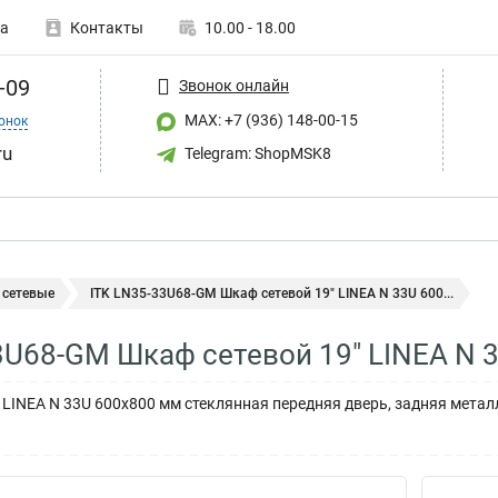
а
Контакты
10.00 - 18.00
-09
Звонок онлайн
MAX: +7 (936) 148-00-15
онок
ru
Telegram: ShopMSK8
сетевые
ITK LN35-33U68-GM Шкаф сетевой 19" LINEA N 33U 600...
3U68-GM Шкаф сетевой 19" LINEA N 
" LINEA N 33U 600х800 мм стеклянная передняя дверь, задняя мета