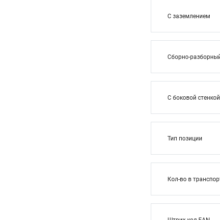
С заземлением
Сборно-разборны
С боковой стенкой
Тип позиции
Кол-во в транспор