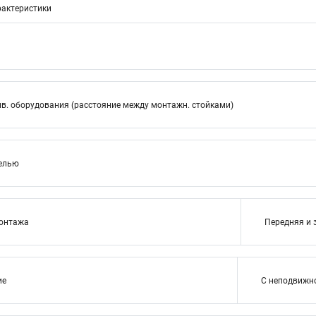
актеристики
в. оборудования (расстояние между монтажн. стойками)
нелью
монтажа
Передняя и 
ие
С неподвижн