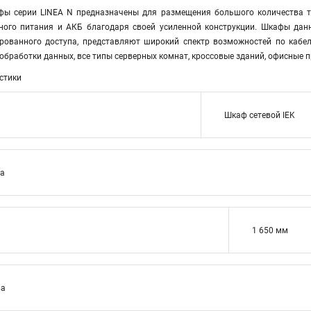
фы серии LINEA N предназначены для размещения большого количества т
йного питания и АКБ благодаря своей усиленной конструкции. Шкафы да
рованного доступа, представляют широкий спектр возможностей по кабе
обработки данных, все типы серверных комнат, кроссовые зданий, офисные 
стики
Шкаф сетевой IEK
ва
1 650 мм
ва