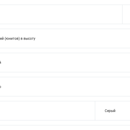
ей (юнитов) в высоту
й
ю
Серый