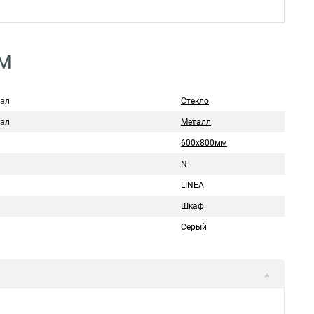
GM
ал
Стекло
ал
Металл
600х800мм
N
LINEA
Шкаф
Серый