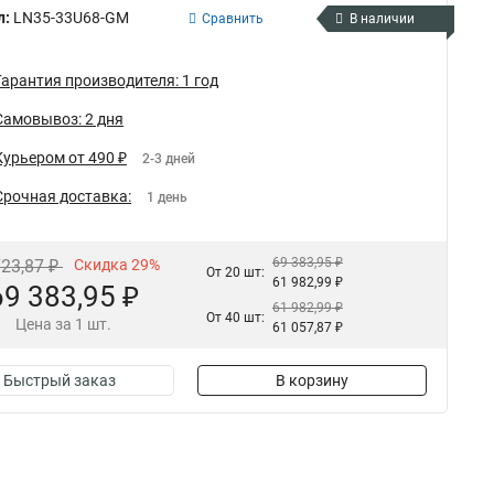
л:
LN35-33U68-GM
Сравнить
В наличии
Гарантия производителя: 1 год
Самовывоз: 2 дня
Курьером от 490 ₽
2-3 дней
Срочная доставка:
1 день
69 383,95 ₽
723,87 ₽
Скидка 29%
От 20 шт:
61 982,99 ₽
69 383,95 ₽
61 982,99 ₽
От 40 шт:
Цена за 1 шт.
61 057,87 ₽
Быстрый заказ
В корзину