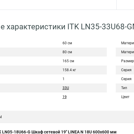
е характеристики ITK LN35-33U68-
60 см
Матери
80 см
Матери
165 см
Размер
158.4 кг
Серия
1
Серия
33U
Тип
19
Цвет
ы
K LN05-18U66-G Шкаф сетевой 19" LINEA N 18U 600х600 мм