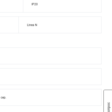
IP20
Linea N
 сер.