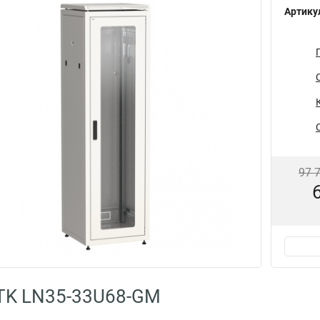
Артику
97 
TK LN35-33U68-GM