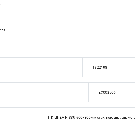
P
теля
1322198
EC002500
ITK LINEA N 33U 600х800мм стек. пер. дв. зад. мет.