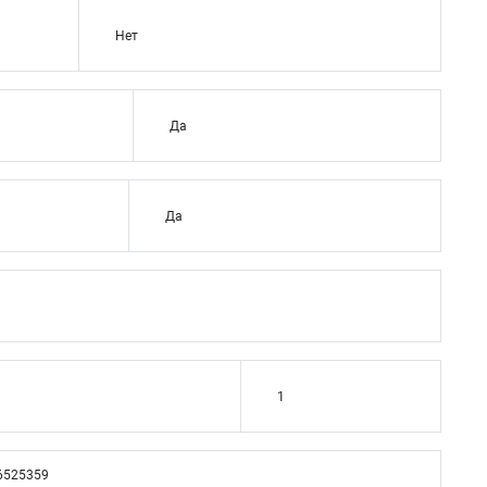
Нет
Да
Да
1
6525359